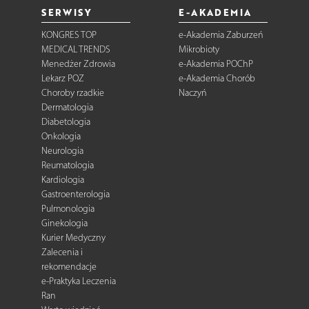
SERWISY
E-AKADEMIA
KONGRES TOP
e-Akademia Zaburzeń
MEDICAL TRENDS
Mikrobioty
Menedżer Zdrowia
e-Akademia POChP
Lekarz POZ
e-Akademia Chorób
Choroby rzadkie
Naczyń
Dermatologia
Diabetologia
Onkologia
Neurologia
Reumatologia
Kardiologia
Gastroenterologia
Pulmonologia
Ginekologia
Kurier Medyczny
Zalecenia i
rekomendacje
e-Praktyka Leczenia
Ran