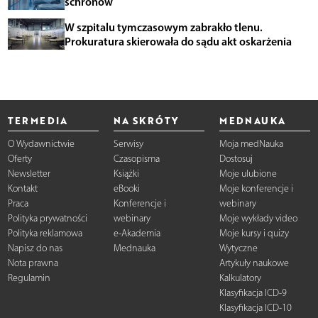
schronów
W szpitalu tymczasowym zabrakło tlenu.
Prokuratura skierowała do sądu akt oskarżenia
TERMEDIA
NA SKRÓTY
MEDNAUKA
O Wydawnictwie
Serwisy
Moja medNauka
Oferty
Czasopisma
Dostosuj
Newsletter
Książki
Moje ulubione
Kontakt
eBooki
Moje konferencje i
Praca
Konferencje i
webinary
Polityka prywatności
webinary
Moje wykłady video
Polityka reklamowa
e-Akademia
Moje kursy i quizy
Napisz do nas
Mednauka
Wytyczne
Nota prawna
Artykuły naukowe
Regulamin
Kalkulatory
Klasyfikacja ICD-9
Klasyfikacja ICD-10