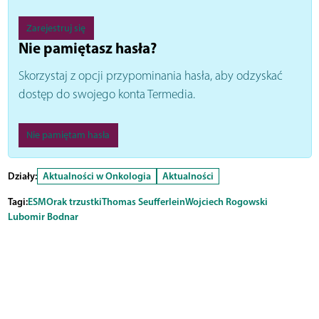
Zarejestruj się
Nie pamiętasz hasła?
Skorzystaj z opcji przypominania hasła, aby odzyskać
dostęp do swojego konta Termedia.
Nie pamiętam hasła
Działy:
Aktualności w Onkologia
Aktualności
Tagi:
ESMO
rak trzustki
Thomas Seufferlein
Wojciech Rogowski
Lubomir Bodnar