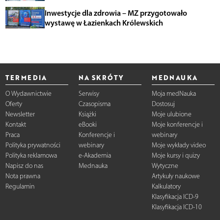
Inwestycje dla zdrowia – MZ przygotowało
wystawę w Łazienkach Królewskich
TERMEDIA
NA SKRÓTY
MEDNAUKA
O Wydawnictwie
Serwisy
Moja medNauka
Oferty
Czasopisma
Dostosuj
Newsletter
Książki
Moje ulubione
Kontakt
eBooki
Moje konferencje i
Praca
Konferencje i
webinary
Polityka prywatności
webinary
Moje wykłady video
Polityka reklamowa
e-Akademia
Moje kursy i quizy
Napisz do nas
Mednauka
Wytyczne
Nota prawna
Artykuły naukowe
Regulamin
Kalkulatory
Klasyfikacja ICD-9
Klasyfikacja ICD-10