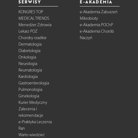
SERWISY
E-AKADEMIA
KONGRES TOP
e-Akademia Zaburzeń
MEDICAL TRENDS
Mikrobioty
Menedżer Zdrowia
e-Akademia POChP
Lekarz POZ
e-Akademia Chorób
Choroby rzadkie
Naczyń
Dermatologia
Diabetologia
Onkologia
Neurologia
Reumatologia
Kardiologia
Gastroenterologia
Pulmonologia
Ginekologia
Kurier Medyczny
Zalecenia i
rekomendacje
e-Praktyka Leczenia
Ran
Warto wiedzieć