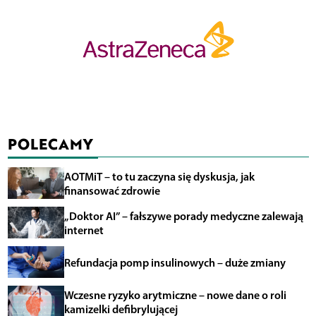
POLECAMY
AOTMiT – to tu zaczyna się dyskusja, jak
finansować zdrowie
„Doktor AI” – fałszywe porady medyczne zalewają
internet
Refundacja pomp insulinowych – duże zmiany
Wczesne ryzyko arytmiczne – nowe dane o roli
kamizelki defibrylującej