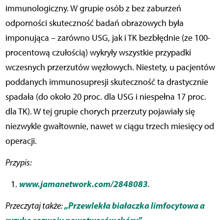
immunologiczny. W grupie osób z bez zaburzeń
odporności skuteczność badań obrazowych była
imponująca – zarówno USG, jak i TK bezbłędnie (ze 100-
procentową czułością) wykryły wszystkie przypadki
wczesnych przerzutów węzłowych. Niestety, u pacjentów
poddanych immunosupresji skuteczność ta drastycznie
spadała (do około 20 proc. dla USG i niespełna 17 proc.
dla TK). W tej grupie chorych przerzuty pojawiały się
niezwykle gwałtownie, nawet w ciągu trzech miesięcy od
operacji.
Przypis:
www.jamanetwork.com/2848083
.
„Przewlekła białaczka limfocytowa a
Przeczytaj także: