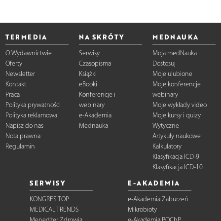
TERMEDIA
NA SKRÓTY
MEDNAUKA
O Wydawnictwie
Serwisy
Moja medNauka
Oferty
Czasopisma
Dostosuj
Newsletter
Książki
Moje ulubione
Kontakt
eBooki
Moje konferencje i
Praca
Konferencje i
webinary
Polityka prywatności
webinary
Moje wykłady video
Polityka reklamowa
e-Akademia
Moje kursy i quizy
Napisz do nas
Mednauka
Wytyczne
Nota prawna
Artykuły naukowe
Regulamin
Kalkulatory
Klasyfikacja ICD-9
Klasyfikacja ICD-10
SERWISY
E-AKADEMIA
KONGRES TOP
e-Akademia Zaburzeń
MEDICAL TRENDS
Mikrobioty
Menedżer Zdrowia
e-Akademia POChP