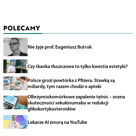
POLECAMY
Nie żyje prof. Eugeniusz Butruk
Czy tkanka tłuszczowa to tylko kwestia estetyki?
Polsce grozi powtórka z Pfizera. Stawką są
miliardy, tym razem chodzi o apteki
Olbrzymiokomórkowe zapalenie tętnic – ocena
skuteczności sekukinumabu w redukcji
glikokortykosteroidów
Lekarze AI zmorą na YouTube