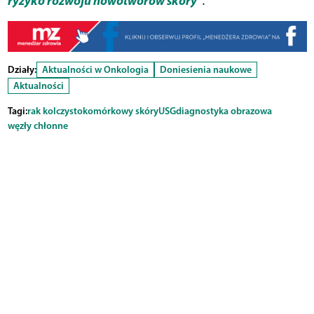
ryzyko rozwoju nowotworów skóry”
.
Działy:
Aktualności w Onkologia
Doniesienia naukowe
Aktualności
Tagi:
rak kolczystokomórkowy skóry
USG
diagnostyka obrazowa
węzły chłonne