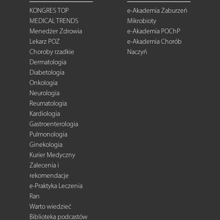
KONGRES TOP
e-Akademia Zaburzeń
MEDICAL TRENDS
Mikrobioty
Menedżer Zdrowia
e-Akademia POChP
Lekarz POZ
e-Akademia Chorób
Choroby rzadkie
Naczyń
Dermatologia
Diabetologia
Onkologia
Neurologia
Reumatologia
Kardiologia
Gastroenterologia
Pulmonologia
Ginekologia
Kurier Medyczny
Zalecenia i
rekomendacje
e-Praktyka Leczenia
Ran
Warto wiedzieć
Biblioteka podcastów