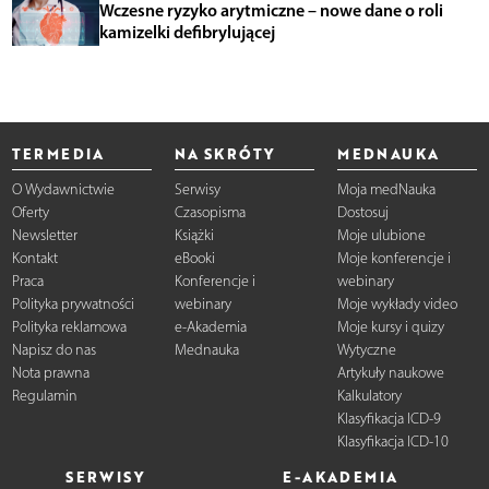
Wczesne ryzyko arytmiczne – nowe dane o roli
kamizelki defibrylującej
TERMEDIA
NA SKRÓTY
MEDNAUKA
O Wydawnictwie
Serwisy
Moja medNauka
Oferty
Czasopisma
Dostosuj
Newsletter
Książki
Moje ulubione
Kontakt
eBooki
Moje konferencje i
Praca
Konferencje i
webinary
Polityka prywatności
webinary
Moje wykłady video
Polityka reklamowa
e-Akademia
Moje kursy i quizy
Napisz do nas
Mednauka
Wytyczne
Nota prawna
Artykuły naukowe
Regulamin
Kalkulatory
Klasyfikacja ICD-9
Klasyfikacja ICD-10
SERWISY
E-AKADEMIA