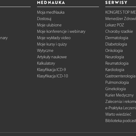
MEDNAUKA
SERWISY
Moja medNauka
KONGRES TOP ME
Dostosuj
Menedżer Zdrowi
Moje ulubione
Lekarz POZ
Moje konferencje i webinary
Choroby rzadkie
inary
Moje wykłady video
Dermatologia
Moje kursy i quizy
Diabetologia
Wytyczne
Onkologia
Artykuły naukowe
Neurologia
Kalkulatory
Reumatologia
Klasyfikacja ICD-9
Kardiologia
Klasyfikacja ICD-10
Gastroenterologia
Pulmonologia
Ginekologia
Kurier Medyczny
Zalecenia i reko
e-Praktyka Leczen
Warto wiedzieć
Biblioteka podcas