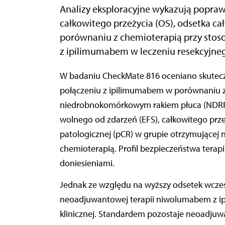
Analizy eksploracyjne wykazują popraw
całkowitego przeżycia (OS), odsetka ca
porównaniu z chemioterapią przy sto
z ipilimumabem w leczeniu resekcyjn
W badaniu CheckMate 816 oceniano skuteczność neoadjuwantowej terapii niwolumabem w
połączeniu z ipilimumabem w porównaniu z
niedrobnokomórkowym rakiem płuca (NDRP).
wolnego od zdarzeń (EFS), całkowitego prze
patologicznej (pCR) w grupie otrzymujące
chemioterapią. Profil bezpieczeństwa terapi
doniesieniami.
Jednak ze względu na wyższy odsetek wcze
neoadjuwantowej terapii niwolumabem z ip
klinicznej. Standardem pozostaje neoadju