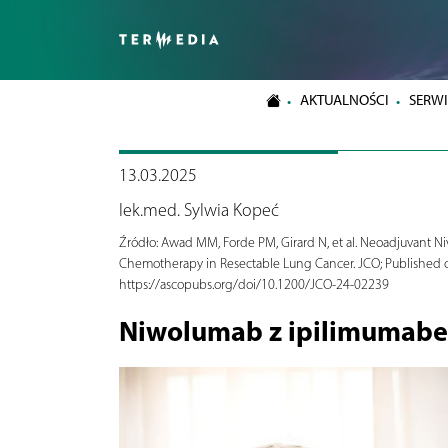
AKTUALNOŚCI
SERWI
13.03.2025
lek.med. Sylwia Kopeć
Źródło:
Awad MM, Forde PM, Girard N, et al. Neoadjuvant N
Chemotherapy in Resectable Lung Cancer. JCO; Published o
https://ascopubs.org/doi/10.1200/JCO-24-02239
Niwolumab z ipilimumabe