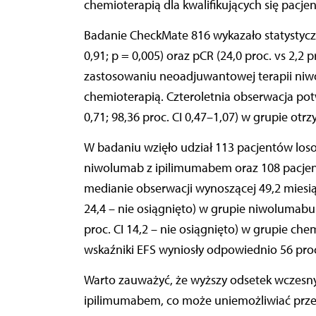
chemioterapią dla kwalifikujących się pacj
Badanie CheckMate 816 wykazało statystyczn
0,91; p = 0,005) oraz pCR (24,0 proc. vs 2,2 p
zastosowaniu neoadjuwantowej terapii ni
chemioterapią. Czteroletnia obserwacja potw
0,71; 98,36 proc. CI 0,47–1,07) w grupie otr
W badaniu wzięło udział 113 pacjentów los
niwolumab z ipilimumabem oraz 108 pacjen
medianie obserwacji wynoszącej 49,2 miesią
24,4 – nie osiągnięto) w grupie niwolumab
proc. CI 14,2 – nie osiągnięto) w grupie chemi
wskaźniki EFS wyniosły odpowiednio 56 proc.
Warto zauważyć, że wyższy odsetek wczes
ipilimumabem, co może uniemożliwiać prze