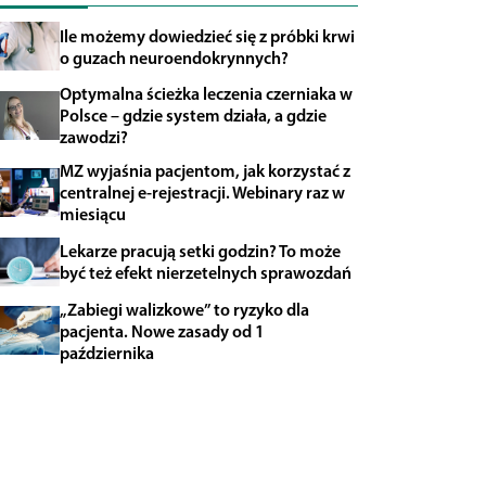
Ile możemy dowiedzieć się z próbki krwi
o guzach neuroendokrynnych?
Optymalna ścieżka leczenia czerniaka w
Polsce – gdzie system działa, a gdzie
zawodzi?
MZ wyjaśnia pacjentom, jak korzystać z
centralnej e-rejestracji. Webinary raz w
miesiącu
Lekarze pracują setki godzin? To może
być też efekt nierzetelnych sprawozdań
„Zabiegi walizkowe” to ryzyko dla
pacjenta. Nowe zasady od 1
października