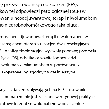
ę przeżycia wolnego od zdarzeń (EFS),
łkowitej odpowiedzi patologicznej (pCR) w
sowaniu neoadjuwantowej terapii niwolumabem
ego niedrobnokomórkowego raka płuca.
 samą chemioterapią u pacjentów z resekcyjnym
 Analizy eksploracyjne wykazały poprawę przeżycia
życia (OS), odsetka całkowitej odpowiedzi
j niwolumab z ipilimumabem w porównaniu z
i skojarzonej był zgodny z wcześniejszymi
snych zdarzeń wpływających na EFS stosowanie
ilimumabem nie jest zalecane w rutynowej praktyce
wantowe leczenie niwolumabem w połączeniu z