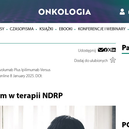
ONKOLOGIA
SY
CZASOPISMA
KSIĄŻKI
EBOOKI
KONFERENCJE I WEBINARY
Pa
Udostępnij
Dodaj do ulubionych
ivolumab Plus Ipilimumab Versus
nline 8 January 2025. DOI:
m w terapii NDRP
P