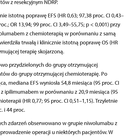
entów z resekcyjnym NDRP.
ie istotną poprawę EFS (HR 0,63; 97,38 proc. CI 0,43–
roc.; OR 13,94; 99 proc. CI 3,49–55,75; p < 0,001) przy
wolumabem z chemioterapią w porównaniu z samą
ierdziła trwałą i klinicznie istotną poprawę OS (HR
zymującej terapię skojarzoną.
owo przydzielonych do grupy otrzymującej
tów do grupy otrzymującej chemioterapię. Po
ca, mediana EFS wyniosła 54,8 miesiąca (95 proc. CI
u z ipilimumabem w porównaniu z 20,9 miesiąca (95
oterapii (HR 0,77; 95 proc. CI 0,51–1,15). Trzyletnie
 i 44 proc.
nych zdarzeń obserwowano w grupie niwolumabu z
prowadzenie operacji u niektórych pacjentów. W