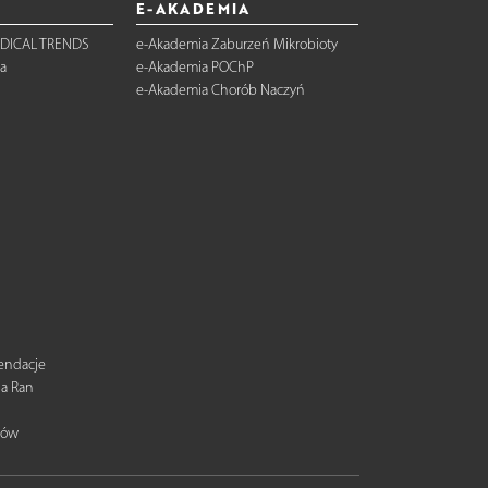
E-AKADEMIA
DICAL TRENDS
e-Akademia Zaburzeń Mikrobioty
a
e-Akademia POChP
e-Akademia Chorób Naczyń
mendacje
ia Ran
tów