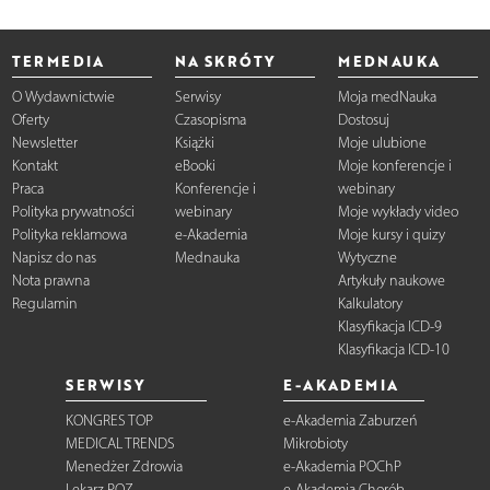
TERMEDIA
NA SKRÓTY
MEDNAUKA
O Wydawnictwie
Serwisy
Moja medNauka
Oferty
Czasopisma
Dostosuj
Newsletter
Książki
Moje ulubione
Kontakt
eBooki
Moje konferencje i
Praca
Konferencje i
webinary
Polityka prywatności
webinary
Moje wykłady video
Polityka reklamowa
e-Akademia
Moje kursy i quizy
Napisz do nas
Mednauka
Wytyczne
Nota prawna
Artykuły naukowe
Regulamin
Kalkulatory
Klasyfikacja ICD-9
Klasyfikacja ICD-10
SERWISY
E-AKADEMIA
KONGRES TOP
e-Akademia Zaburzeń
MEDICAL TRENDS
Mikrobioty
Menedżer Zdrowia
e-Akademia POChP
Lekarz POZ
e-Akademia Chorób