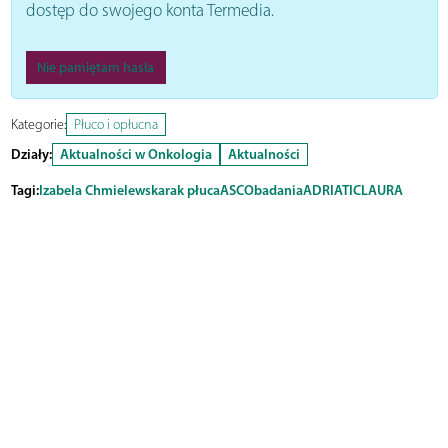
dostęp do swojego konta Termedia.
Nie pamiętam hasła
Kategorie:
Płuco i opłucna
Działy:
Aktualności w Onkologia
Aktualności
Tagi:
Izabela Chmielewska
rak płuca
ASCO
badania
ADRIATIC
LAURA