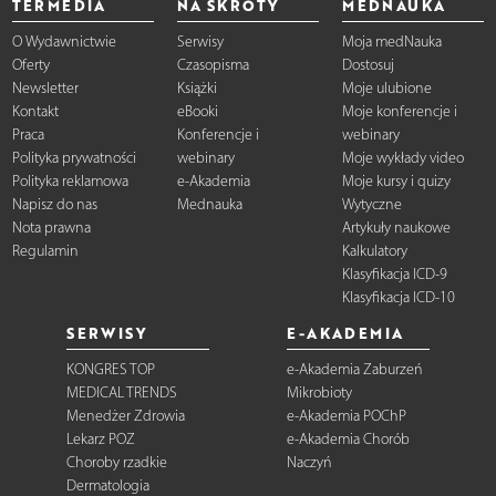
TERMEDIA
NA SKRÓTY
MEDNAUKA
O Wydawnictwie
Serwisy
Moja medNauka
Oferty
Czasopisma
Dostosuj
Newsletter
Książki
Moje ulubione
Kontakt
eBooki
Moje konferencje i
Praca
Konferencje i
webinary
Polityka prywatności
webinary
Moje wykłady video
Polityka reklamowa
e-Akademia
Moje kursy i quizy
Napisz do nas
Mednauka
Wytyczne
Nota prawna
Artykuły naukowe
Regulamin
Kalkulatory
Klasyfikacja ICD-9
Klasyfikacja ICD-10
SERWISY
E-AKADEMIA
KONGRES TOP
e-Akademia Zaburzeń
MEDICAL TRENDS
Mikrobioty
Menedżer Zdrowia
e-Akademia POChP
Lekarz POZ
e-Akademia Chorób
Choroby rzadkie
Naczyń
Dermatologia