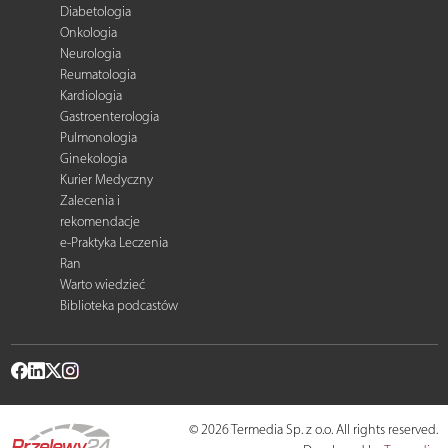
Diabetologia
Onkologia
Neurologia
Reumatologia
Kardiologia
Gastroenterologia
Pulmonologia
Ginekologia
Kurier Medyczny
Zalecenia i
rekomendacje
e-Praktyka Leczenia
Ran
Warto wiedzieć
Biblioteka podcastów
© 2026 Termedia Sp. z o.o. All rights reserved.