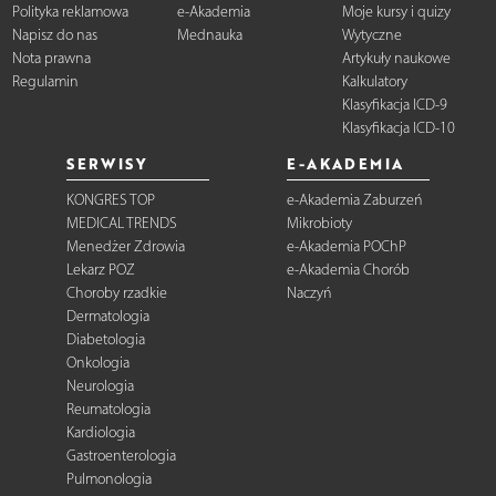
Polityka reklamowa
e-Akademia
Moje kursy i quizy
Napisz do nas
Mednauka
Wytyczne
Nota prawna
Artykuły naukowe
Regulamin
Kalkulatory
Klasyfikacja ICD-9
Klasyfikacja ICD-10
SERWISY
E-AKADEMIA
KONGRES TOP
e-Akademia Zaburzeń
MEDICAL TRENDS
Mikrobioty
Menedżer Zdrowia
e-Akademia POChP
Lekarz POZ
e-Akademia Chorób
Choroby rzadkie
Naczyń
Dermatologia
Diabetologia
Onkologia
Neurologia
Reumatologia
Kardiologia
Gastroenterologia
Pulmonologia