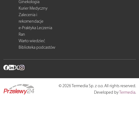
Ginekologia
Kurier Medyczny
Zalecenia i
rekomendacje
e-Praktyka Leczenia
Ran
Warto wiedzieć
Biblioteka podcastów
© 2026 Termedia Sp. z o.o. All rights reserved.
Developed by
Termedia
.