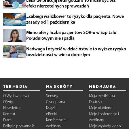
Lekarze pracują setki godzin? To może być też
efekt nierzetelnych sprawozdań
„Zabiegi walizkowe” to ryzyko dla pacjenta. Nowe
zasady od 1 października
Mimo afery liczba pacjentów SOR-u w Szpitalu
Południowym nie spadła
Nadwaga i otyłość w dzieciństwie to wyższe ryzyko
bezdzietności w wieku dorosłym
TERMEDIA
NA SKRÓTY
MEDNAUKA
O Wydawnictwie
Serwisy
Moja medNauka
Oferty
Czasopisma
Dostosuj
Newsletter
Książki
Moje ulubione
Kontakt
eBooki
Moje konferencje i
Praca
Konferencje i
webinary
Polityka prywatności
webinary
Moje wykłady video