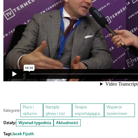
Płuco i
Narządy
Terapia
Wsparcie
Kategorie:
opłucna
głowy i szyi
wspomagająca
żywieniowe
Działy:
Wywiad tygodnia
Aktualności
Tagi:
Jacek Fijuth