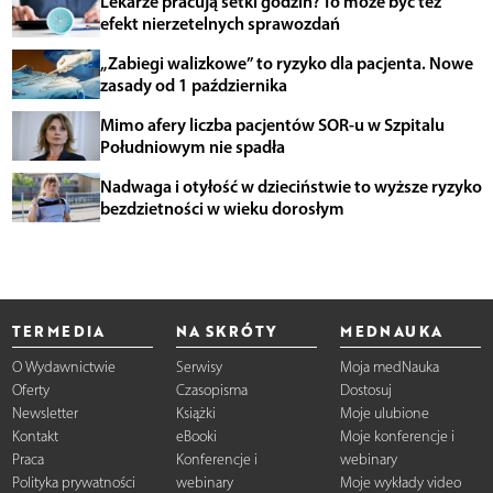
Lekarze pracują setki godzin? To może być też
efekt nierzetelnych sprawozdań
„Zabiegi walizkowe” to ryzyko dla pacjenta. Nowe
zasady od 1 października
Mimo afery liczba pacjentów SOR-u w Szpitalu
Południowym nie spadła
Nadwaga i otyłość w dzieciństwie to wyższe ryzyko
bezdzietności w wieku dorosłym
TERMEDIA
NA SKRÓTY
MEDNAUKA
O Wydawnictwie
Serwisy
Moja medNauka
Oferty
Czasopisma
Dostosuj
Newsletter
Książki
Moje ulubione
Kontakt
eBooki
Moje konferencje i
Praca
Konferencje i
webinary
Polityka prywatności
webinary
Moje wykłady video