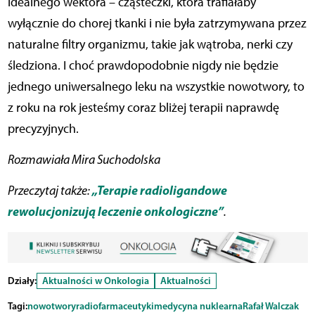
idealnego wektora – cząsteczki, która trafiałaby
wyłącznie do chorej tkanki i nie była zatrzymywana przez
naturalne filtry organizmu, takie jak wątroba, nerki czy
śledziona. I choć prawdopodobnie nigdy nie będzie
jednego uniwersalnego leku na wszystkie nowotwory, to
z roku na rok jesteśmy coraz bliżej terapii naprawdę
precyzyjnych.
Rozmawiała Mira Suchodolska
„Terapie radioligandowe
Przeczytaj także:
rewolucjonizują leczenie onkologiczne”
.
Działy:
Aktualności w Onkologia
Aktualności
Tagi:
nowotwory
radiofarmaceutyki
medycyna nuklearna
Rafał Walczak