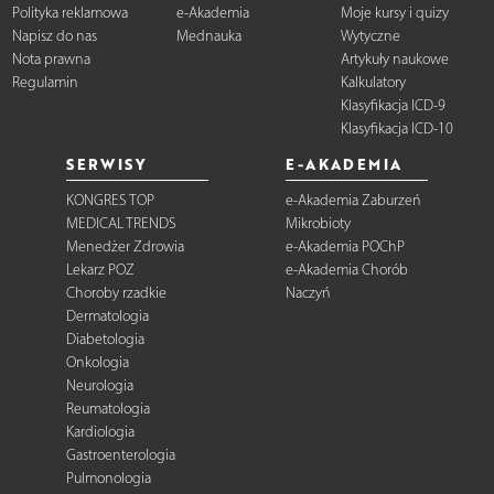
Polityka reklamowa
e-Akademia
Moje kursy i quizy
Napisz do nas
Mednauka
Wytyczne
Nota prawna
Artykuły naukowe
Regulamin
Kalkulatory
Klasyfikacja ICD-9
Klasyfikacja ICD-10
SERWISY
E-AKADEMIA
KONGRES TOP
e-Akademia Zaburzeń
MEDICAL TRENDS
Mikrobioty
Menedżer Zdrowia
e-Akademia POChP
Lekarz POZ
e-Akademia Chorób
Choroby rzadkie
Naczyń
Dermatologia
Diabetologia
Onkologia
Neurologia
Reumatologia
Kardiologia
Gastroenterologia
Pulmonologia