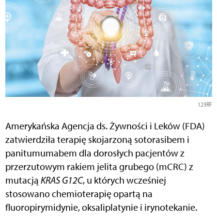
123RF
Amerykańska Agencja ds. Żywności i Leków (FDA)
zatwierdziła terapię skojarzoną sotorasibem i
panitumumabem dla dorosłych pacjentów z
przerzutowym rakiem jelita grubego (mCRC) z
mutacją
KRAS G12C
, u których wcześniej
stosowano chemioterapię opartą na
fluoropirymidynie, oksaliplatynie i irynotekanie.