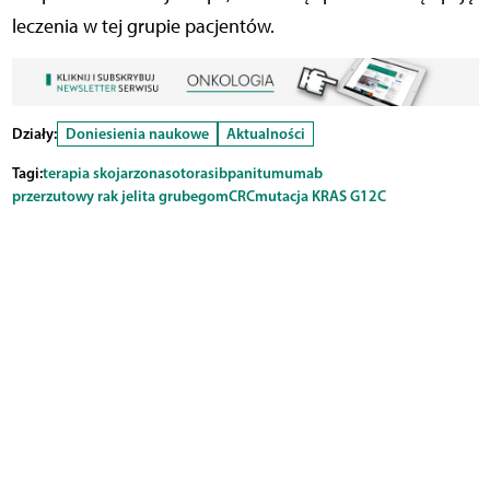
leczenia w tej grupie pacjentów.
Działy:
Doniesienia naukowe
Aktualności
Tagi:
terapia skojarzona
sotorasib
panitumumab
przerzutowy rak jelita grubego
mCRC
mutacja KRAS G12C