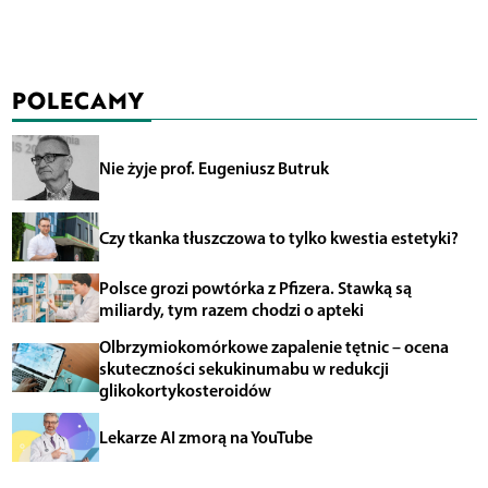
POLECAMY
Nie żyje prof. Eugeniusz Butruk
Czy tkanka tłuszczowa to tylko kwestia estetyki?
Polsce grozi powtórka z Pfizera. Stawką są
miliardy, tym razem chodzi o apteki
Olbrzymiokomórkowe zapalenie tętnic – ocena
skuteczności sekukinumabu w redukcji
glikokortykosteroidów
Lekarze AI zmorą na YouTube