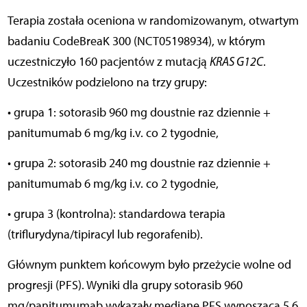
Terapia została oceniona w randomizowanym, otwartym
badaniu CodeBreaK 300 (NCT05198934), w którym
uczestniczyło 160 pacjentów z mutacją
KRAS G12C
.
Uczestników podzielono na trzy grupy:
• grupa 1: sotorasib 960 mg doustnie raz dziennie +
panitumumab 6 mg/kg i.v. co 2 tygodnie,
• grupa 2: sotorasib 240 mg doustnie raz dziennie +
panitumumab 6 mg/kg i.v. co 2 tygodnie,
• grupa 3 (kontrolna): standardowa terapia
(triflurydyna/tipiracyl lub regorafenib).
Głównym punktem końcowym było przeżycie wolne od
progresji (PFS). Wyniki dla grupy sotorasib 960
mg/panitumumab wykazały medianę PFS wynoszącą 5,6