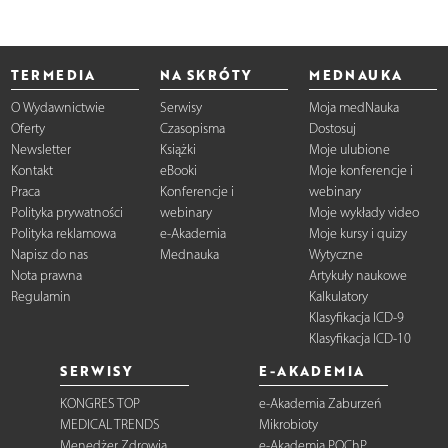
TERMEDIA
NA SKRÓTY
MEDNAUKA
O Wydawnictwie
Serwisy
Moja medNauka
Oferty
Czasopisma
Dostosuj
Newsletter
Książki
Moje ulubione
Kontakt
eBooki
Moje konferencje i
Praca
Konferencje i
webinary
Polityka prywatności
webinary
Moje wykłady video
Polityka reklamowa
e-Akademia
Moje kursy i quizy
Napisz do nas
Mednauka
Wytyczne
Nota prawna
Artykuły naukowe
Regulamin
Kalkulatory
Klasyfikacja ICD-9
Klasyfikacja ICD-10
SERWISY
E-AKADEMIA
KONGRES TOP
e-Akademia Zaburzeń
MEDICAL TRENDS
Mikrobioty
Menedżer Zdrowia
e-Akademia POChP