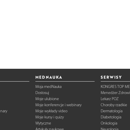
MEDNAUKA
SERWISY
Moja medNauka
KONGRES TOP ME
Dostosuj
Menedżer Zdrowi
Moje ulubione
Lekarz POZ
Moje konferencje i webinary
Choroby rzadkie
inary
Moje wykłady video
Dermatologia
Moje kursy i quizy
Diabetologia
Wytyczne
Onkologia
Artykuły naukowe
Neurologia