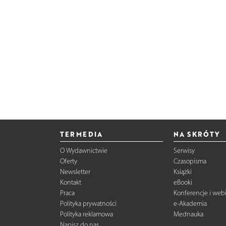
TERMEDIA
NA SKRÓTY
O Wydawnictwie
Serwisy
Oferty
Czasopisma
Newsletter
Książki
Kontakt
eBooki
Praca
Konferencje i web
Polityka prywatności
e-Akademia
Polityka reklamowa
Mednauka
Napisz do nas