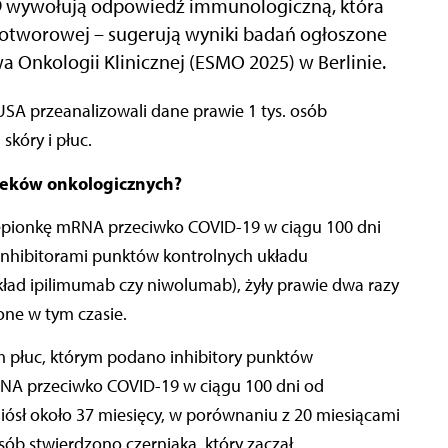
 wywołują odpowiedź immunologiczną, która
tworowej – sugerują wyniki badań ogłoszone
 Onkologii Klinicznej (ESMO 2025) w Berlinie.
kóry i płuc.
leków onkologicznych?
zepionkę mRNA przeciwko COVID-19 w ciągu 100 dni
inhibitorami punktów kontrolnych układu
ład ipilimumab czy niwolumab), żyły prawie dwa razy
ione w tym czasie.
płuc, którym podano inhibitory punktów
RNA przeciwko COVID-19 w ciągu 100 dni od
niósł około 37 miesięcy, w porównaniu z 20 miesiącami
ób stwierdzono czerniaka, który zaczął