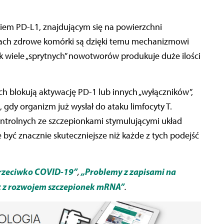
ałkiem PD-L1, znajdującym się na powierzchni
ach zdrowe komórki są dzięki temu mechanizmowi
k wiele „sprytnych” nowotworów produkuje duże ilości
h blokują aktywację PD-1 lub innych „wyłączników”,
gdy organizm już wysłał do ataku limfocyty T.
ntrolnych ze szczepionkami stymulującymi układ
ć znacznie skuteczniejsze niż każde z tych podejść
 przeciwko COVID-19”
„Problemy z zapisami na
,
c z rozwojem szczepionek mRNA”
.