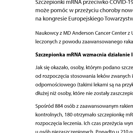
Szczepionki mRNA przeciwko COVID-19
może pomóc w przeżyciu choroby nowo
na kongresie Europejskiego Towarzystwa
Naukowcy z MD Anderson Cancer Center z USA przeanalizowali dane prawie 1 tys. osób
leczonych z powodu zaawansowanego raka s
Szczepionka mRNA wzmacnia działanie 
Jak się okazało, osoby, którym podano szc
od rozpoczęcia stosowania leków zwanych 
odpornościowego (takimi lekami są na przyk
dłużej niż osoby, które nie zostały zaszczep
Spośród 884 osób z zaawansowanym rakiem 
kontrolnych, 180 otrzymało szczepionkę m
rozpoczęcia leczenia. Ich czas przeżycia wy
u osób niezaszczepionych. Ponadto u 210 os