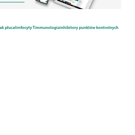
ak płuca
limfocyty T
immunologia
inhibitory punktów kontrolnych