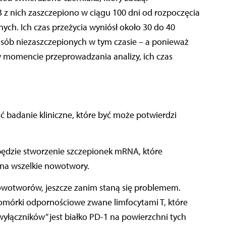
 43 z nich zaszczepiono w ciągu 100 dni od rozpoczęcia
ch. Ich czas przeżycia wyniósł około 30 do 40
osób niezaszczepionych w tym czasie – a ponieważ
w momencie przeprowadzania analizy, ich czas
 badanie kliniczne, które być może potwierdzi
będzie stworzenie szczepionek mRNA, które
na wszelkie nowotwory.
owotworów, jeszcze zanim staną się problemem.
 komórki odpornościowe zwane limfocytami T, które
łączników” jest białko PD-1 na powierzchni tych