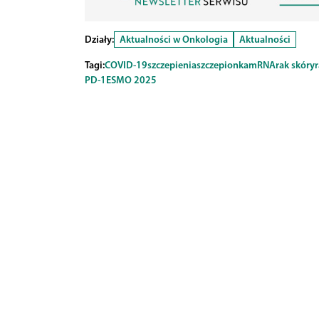
Działy:
Aktualności w Onkologia
Aktualności
Tagi:
COVID-19
szczepienia
szczepionka
mRNA
rak skóry
r
PD-1
ESMO 2025