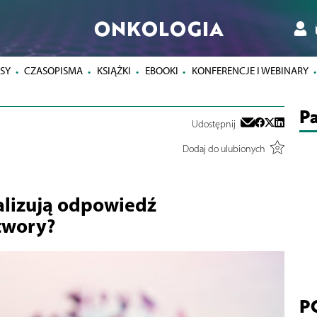
ONKOLOGIA
SY
CZASOPISMA
KSIĄŻKI
EBOOKI
KONFERENCJE I WEBINARY
Pa
Udostępnij
Dodaj do ulubionych
lizują odpowiedź
twory?
P