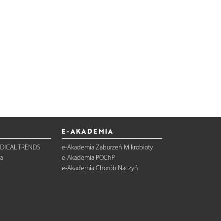
E-AKADEMIA
DICAL TRENDS
e-Akademia Zaburzeń Mikrobioty
a
e-Akademia POChP
e-Akademia Chorób Naczyń