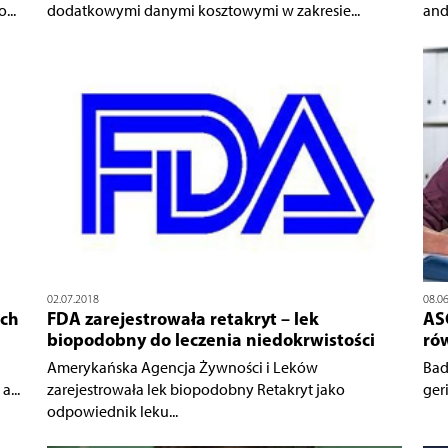
...
dodatkowymi danymi kosztowymi w zakresie...
and
02.07.2018
08.0
ach
FDA zarejestrowała retakryt – lek
AS
biopodobny do leczenia niedokrwistości
ró
Amerykańska Agencja Żywności i Leków
Bad
...
zarejestrowała lek biopodobny Retakryt jako
ger
odpowiednik leku...