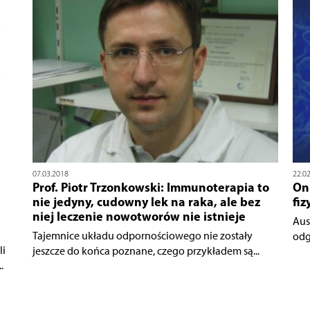
07.03.2018
22.0
Prof. Piotr Trzonkowski: Immunoterapia to
On
nie jedyny, cudowny lek na raka, ale bez
fiz
niej leczenie nowotworów nie istnieje
Aus
Tajemnice układu odpornościowego nie zostały
odg
li
jeszcze do końca poznane, czego przykładem są...
.