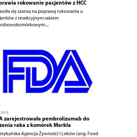
prawia rokowanie pacjentów z HCC
awiła się szansa na poprawę rokowania u
jentów z resekcyjnym rakiem
robowokomórkowym....
1.2019
A zarejestrowała pembrolizumab do
czenia raka z komórek Merkla
rykańska Agencja Żywności i Leków (ang. Food