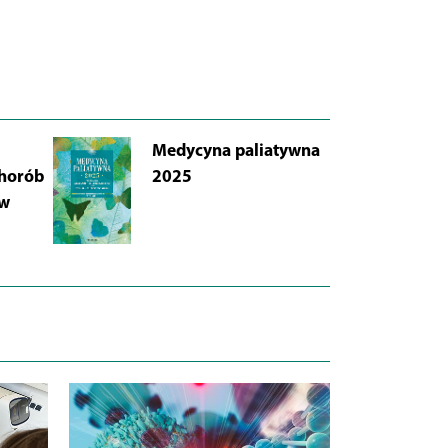
Medycyna paliatywna
AB
chorób
2025
Łu
 w
i 
Wy