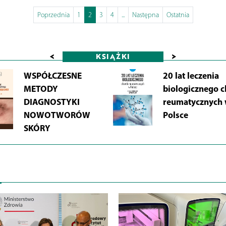
Poprzednia
1
2
3
4
...
Następna
Ostatnia
<
>
KSIĄŻKI
WSPÓŁCZESNE
20 lat leczenia
METODY
biologicznego 
DIAGNOSTYKI
reumatycznych
NOWOTWORÓW
Polsce
SKÓRY