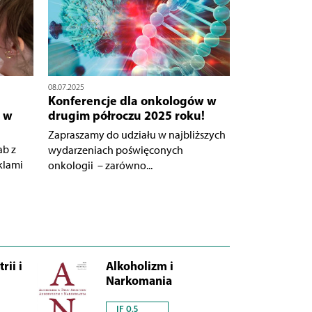
08.07.2025
Konferencje dla onkologów w
 w
drugim półroczu 2025 roku!
Zapraszamy do udziału w najbliższych
ab z
wydarzeniach poświęconych
klami
onkologii – zarówno...
rii i
Alkoholizm i
Narkomania
IF 0.5