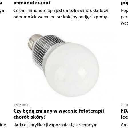
ta
immunoterapii?
po
zym
Celem immunoterapii jest umożliwienie układowi
Poj
odpornościowemu po raz kolejny podjęcia próby...
pac
wąt
22.02.2019
25.0
Czy będą zmiany w wycenie fototerapii
FD
chorób skóry?
le
ine
Rada ds Taryfikacji zapoznała się z zebranymi
Ame