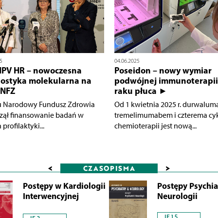
5
04.06.2025
HPV HR – nowoczesna
Poseidon – nowy wymiar
ostyka molekularna na
podwójnej immunoterapii
 NFZ
raku płuca ►
u Narodowy Fundusz Zdrowia
Od 1 kwietnia 2025 r. durwalum
zął finansowanie badań w
tremelimumabem i czterema cy
profilaktyki...
chemioterapii jest nową...
<
>
CZASOPISMA
Postępy w Kardiologii
Postępy Psychiat
Interwencyjnej
Neurologii
IF 1.5