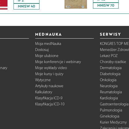
IF 2
MNISW 70
MNISW 40
MEDNAUKA
SERWISY
Moja medNauka
KONGRES TOP ME
Dostosuj
Menedżer Zdrowi
Moje ulubione
Lekarz POZ
Moje konferencje i webinary
Choroby rzadkie
inary
Moje wykłady video
Dermatologia
Moje kursy i quizy
Diabetologia
Wytyczne
Onkologia
Artykuły naukowe
Neurologia
Kalkulatory
Reumatologia
Klasyfikacja ICD-9
Kardiologia
Klasyfikacja ICD-10
Gastroenterologia
Pulmonologia
Ginekologia
Kurier Medyczny
Zalecenia i reko