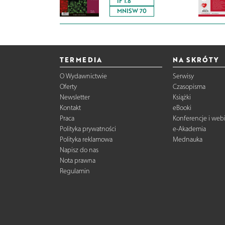
IF 1.8
MNISW 70
TERMEDIA
NA SKRÓTY
O Wydawnictwie
Serwisy
Oferty
Czasopisma
Newsletter
Książki
Kontakt
eBooki
Praca
Konferencje i web
Polityka prywatności
e-Akademia
Polityka reklamowa
Mednauka
Napisz do nas
Nota prawna
Regulamin