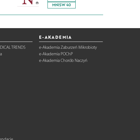
MNISW 40
E-AKADEMIA
DICAL TRENDS
e-Akademia Zaburzeń Mikrobioty
a
e-Akademia POChP
e-Akademia Chorób Naczyń
mendacje