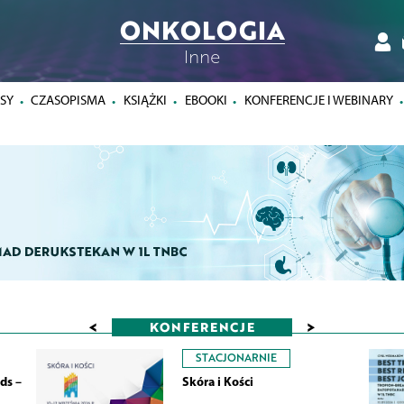
ONKOLOGIA
Inne
SY
CZASOPISMA
KSIĄŻKI
EBOOKI
KONFERENCJE I WEBINARY
<
>
KONFERENCJE
STACJONARNIE
ds –
Skóra i Kości