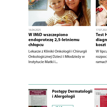
16.04.2025
17.07.202
W IMiD wszczepiono
Test 
endoprotezę 2,5-letniemu
diagn
chłopcu
koszt
Lekarze z Kliniki Onkologii i Chirurgii
W lipc
Onkologicznej Dzieci i Młodzieży w
rozpoc
Instytucie Matki i...
ramach 
Postępy Dermatologii
i Alergologii