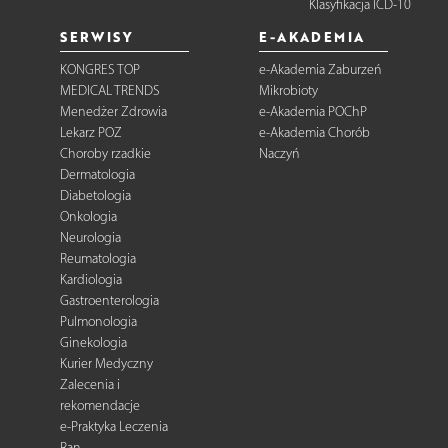
Klasyfikacja ICD-10
SERWISY
E-AKADEMIA
KONGRES TOP
e-Akademia Zaburzeń
MEDICAL TRENDS
Mikrobioty
Menedżer Zdrowia
e-Akademia POChP
Lekarz POZ
e-Akademia Chorób
Choroby rzadkie
Naczyń
Dermatologia
Diabetologia
Onkologia
Neurologia
Reumatologia
Kardiologia
Gastroenterologia
Pulmonologia
Ginekologia
Kurier Medyczny
Zalecenia i
rekomendacje
e-Praktyka Leczenia
Ran