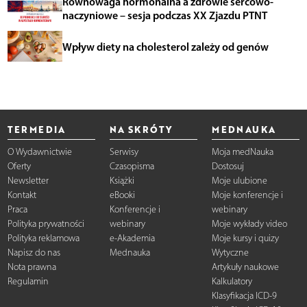
Równowaga hormonalna a zdrowie sercowo-
naczyniowe – sesja podczas XX Zjazdu PTNT
Wpływ diety na cholesterol zależy od genów
TERMEDIA
NA SKRÓTY
MEDNAUKA
O Wydawnictwie
Serwisy
Moja medNauka
Oferty
Czasopisma
Dostosuj
Newsletter
Książki
Moje ulubione
Kontakt
eBooki
Moje konferencje i
Praca
Konferencje i
webinary
Polityka prywatności
webinary
Moje wykłady video
Polityka reklamowa
e-Akademia
Moje kursy i quizy
Napisz do nas
Mednauka
Wytyczne
Nota prawna
Artykuły naukowe
Regulamin
Kalkulatory
Klasyfikacja ICD-9