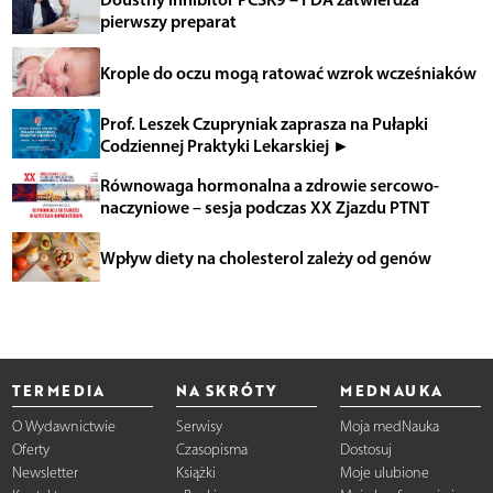
pierwszy preparat
Krople do oczu mogą ratować wzrok wcześniaków
Prof. Leszek Czupryniak zaprasza na Pułapki
Codziennej Praktyki Lekarskiej ►
Równowaga hormonalna a zdrowie sercowo-
naczyniowe – sesja podczas XX Zjazdu PTNT
Wpływ diety na cholesterol zależy od genów
TERMEDIA
NA SKRÓTY
MEDNAUKA
O Wydawnictwie
Serwisy
Moja medNauka
Oferty
Czasopisma
Dostosuj
Newsletter
Książki
Moje ulubione