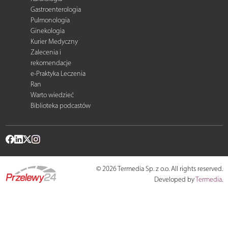
Gastroenterologia
Pulmonologia
Ginekologia
Kurier Medyczny
Zalecenia i
rekomendacje
e-Praktyka Leczenia
Ran
Warto wiedzieć
Biblioteka podcastów
© 2026 Termedia Sp. z o.o. All rights reserved.
Developed by
Termedia
.