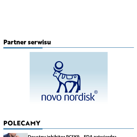
Partner serwisu
POLECAMY
Doustny inhibitor PCSK9 – FDA zatwierdza