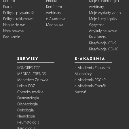
Kontakt
eBooki
Moje konferencje i
Praca
Konferencje i
webinary
Polityka prywatności
webinary
Moje wykłady video
Polityka reklamowa
e-Akademia
Moje kursy i quizy
Napisz do nas
Mednauka
Wytyczne
Nota prawna
Artykuły naukowe
Regulamin
Kalkulatory
Klasyfikacja ICD-9
Klasyfikacja ICD-10
SERWISY
E-AKADEMIA
KONGRES TOP
e-Akademia Zaburzeń
MEDICAL TRENDS
Mikrobioty
Menedżer Zdrowia
e-Akademia POChP
Lekarz POZ
e-Akademia Chorób
Choroby rzadkie
Naczyń
Dermatologia
Diabetologia
Onkologia
Neurologia
Reumatologia
Kardiologia