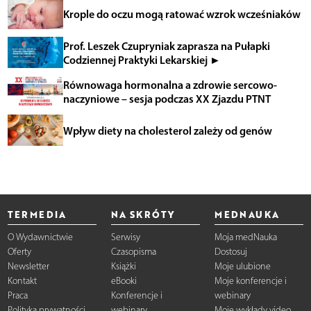
Krople do oczu mogą ratować wzrok wcześniaków
Prof. Leszek Czupryniak zaprasza na Pułapki
Codziennej Praktyki Lekarskiej ►
Równowaga hormonalna a zdrowie sercowo-
naczyniowe – sesja podczas XX Zjazdu PTNT
Wpływ diety na cholesterol zależy od genów
TERMEDIA
NA SKRÓTY
MEDNAUKA
O Wydawnictwie
Serwisy
Moja medNauka
Oferty
Czasopisma
Dostosuj
Newsletter
Książki
Moje ulubione
Kontakt
eBooki
Moje konferencje i
Praca
Konferencje i
webinary
Polityka prywatności
webinary
Moje wykłady video