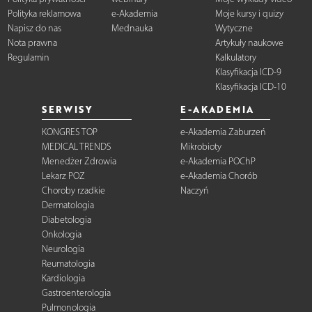
Polityka reklamowa
e-Akademia
Moje kursy i quizy
Napisz do nas
Mednauka
Wytyczne
Nota prawna
Artykuły naukowe
Regulamin
Kalkulatory
Klasyfikacja ICD-9
Klasyfikacja ICD-10
SERWISY
E-AKADEMIA
KONGRES TOP
e-Akademia Zaburzeń
MEDICAL TRENDS
Mikrobioty
Menedżer Zdrowia
e-Akademia POChP
Lekarz POZ
e-Akademia Chorób
Choroby rzadkie
Naczyń
Dermatologia
Diabetologia
Onkologia
Neurologia
Reumatologia
Kardiologia
Gastroenterologia
Pulmonologia