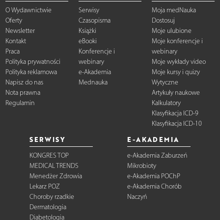
O Wydawnictwie
Serwisy
Moja medNauka
Oferty
Czasopisma
Dostosuj
Newsletter
Książki
Moje ulubione
Kontakt
eBooki
Moje konferencje i
Praca
Konferencje i
webinary
Polityka prywatności
webinary
Moje wykłady video
Polityka reklamowa
e-Akademia
Moje kursy i quizy
Napisz do nas
Mednauka
Wytyczne
Nota prawna
Artykuły naukowe
Regulamin
Kalkulatory
Klasyfikacja ICD-9
Klasyfikacja ICD-10
SERWISY
E-AKADEMIA
KONGRES TOP
e-Akademia Zaburzeń
MEDICAL TRENDS
Mikrobioty
Menedżer Zdrowia
e-Akademia POChP
Lekarz POZ
e-Akademia Chorób
Choroby rzadkie
Naczyń
Dermatologia
Diabetologia