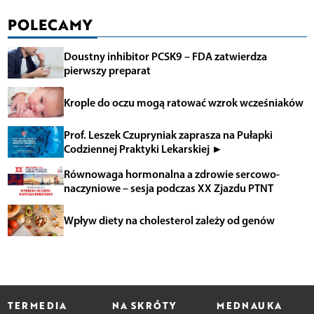
POLECAMY
Doustny inhibitor PCSK9 – FDA zatwierdza
pierwszy preparat
Krople do oczu mogą ratować wzrok wcześniaków
Prof. Leszek Czupryniak zaprasza na Pułapki
Codziennej Praktyki Lekarskiej ►
Równowaga hormonalna a zdrowie sercowo-
naczyniowe – sesja podczas XX Zjazdu PTNT
Wpływ diety na cholesterol zależy od genów
TERMEDIA
NA SKRÓTY
MEDNAUKA