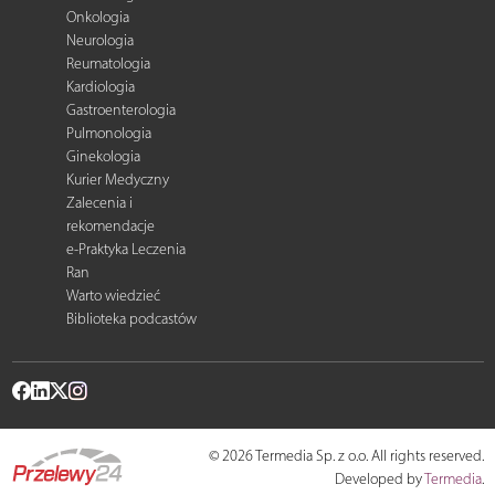
Onkologia
Neurologia
Reumatologia
Kardiologia
Gastroenterologia
Pulmonologia
Ginekologia
Kurier Medyczny
Zalecenia i
rekomendacje
e-Praktyka Leczenia
Ran
Warto wiedzieć
Biblioteka podcastów
© 2026 Termedia Sp. z o.o. All rights reserved.
Developed by
Termedia
.