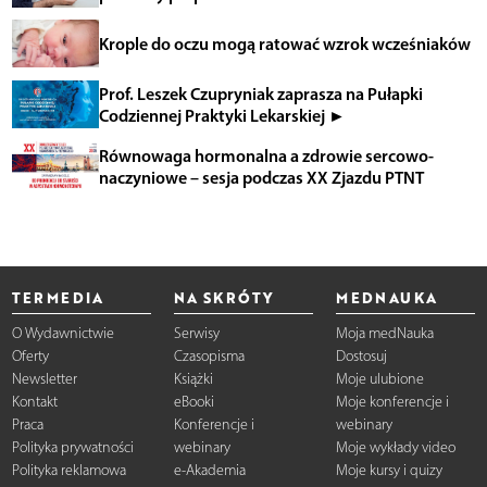
Krople do oczu mogą ratować wzrok wcześniaków
Prof. Leszek Czupryniak zaprasza na Pułapki
Codziennej Praktyki Lekarskiej ►
Równowaga hormonalna a zdrowie sercowo-
naczyniowe – sesja podczas XX Zjazdu PTNT
TERMEDIA
NA SKRÓTY
MEDNAUKA
O Wydawnictwie
Serwisy
Moja medNauka
Oferty
Czasopisma
Dostosuj
Newsletter
Książki
Moje ulubione
Kontakt
eBooki
Moje konferencje i
Praca
Konferencje i
webinary
Polityka prywatności
webinary
Moje wykłady video
Polityka reklamowa
e-Akademia
Moje kursy i quizy