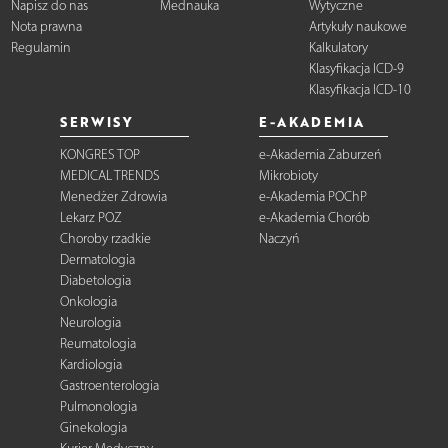
Napisz do nas
Mednauka
Wytyczne
Nota prawna
Artykuły naukowe
Regulamin
Kalkulatory
Klasyfikacja ICD-9
Klasyfikacja ICD-10
SERWISY
E-AKADEMIA
KONGRES TOP
e-Akademia Zaburzeń
MEDICAL TRENDS
Mikrobioty
Menedżer Zdrowia
e-Akademia POChP
Lekarz POZ
e-Akademia Chorób
Choroby rzadkie
Naczyń
Dermatologia
Diabetologia
Onkologia
Neurologia
Reumatologia
Kardiologia
Gastroenterologia
Pulmonologia
Ginekologia