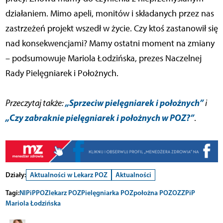
działaniem. Mimo apeli, monitów i składanych przez nas
zastrzeżeń projekt wszedł w życie. Czy ktoś zastanowił się
nad konsekwencjami? Mamy ostatni moment na zmiany
– podsumowuje Mariola Łodzińska, prezes Naczelnej
Rady Pielęgniarek i Położnych.
„Sprzeciw pielęgniarek i położnych”
Przeczytaj także:
i
„Czy zabraknie pielęgniarek i położnych w POZ?”
.
Działy:
Aktualności w Lekarz POZ
Aktualności
Tagi:
NIPiP
POZ
lekarz POZ
Pielęgniarka POZ
położna POZ
OZZPiP
Mariola Łodzińska