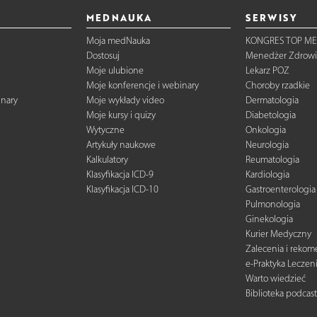
MEDNAUKA
SERWISY
Moja medNauka
KONGRES TOP ME
Dostosuj
Menedżer Zdrowi
Moje ulubione
Lekarz POZ
Moje konferencje i webinary
Choroby rzadkie
inary
Moje wykłady video
Dermatologia
Moje kursy i quizy
Diabetologia
Wytyczne
Onkologia
Artykuły naukowe
Neurologia
Kalkulatory
Reumatologia
Klasyfikacja ICD-9
Kardiologia
Klasyfikacja ICD-10
Gastroenterologia
Pulmonologia
Ginekologia
Kurier Medyczny
Zalecenia i reko
e-Praktyka Leczen
Warto wiedzieć
Biblioteka podcas