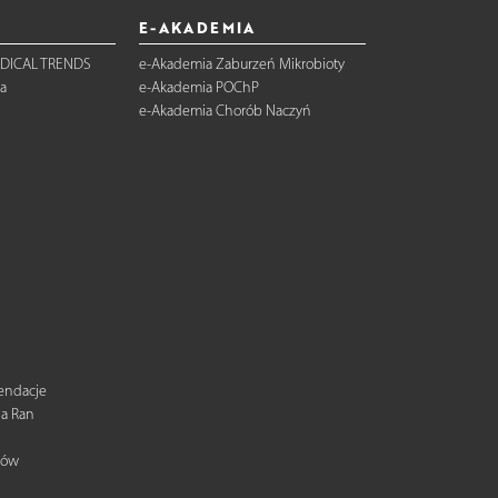
E-AKADEMIA
DICAL TRENDS
e-Akademia Zaburzeń Mikrobioty
a
e-Akademia POChP
e-Akademia Chorób Naczyń
mendacje
ia Ran
tów