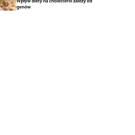
Wpływ diety na cholesterol zależy od
genów