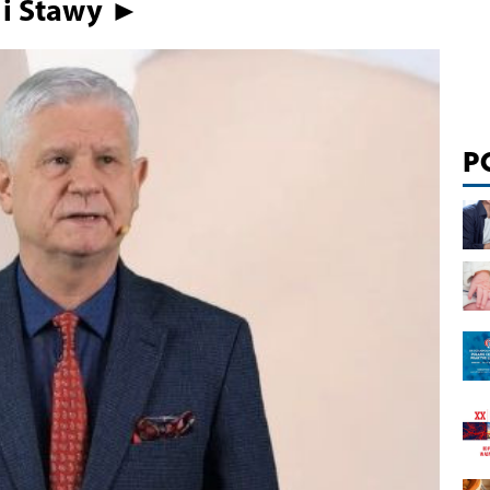
 i Stawy ►
P