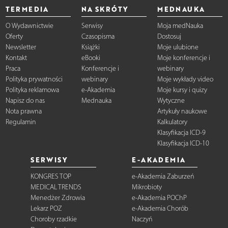
TERMEDIA
NA SKRÓTY
MEDNAUKA
O Wydawnictwie
Serwisy
Moja medNauka
Oferty
Czasopisma
Dostosuj
Newsletter
Książki
Moje ulubione
Kontakt
eBooki
Moje konferencje i
Praca
Konferencje i
webinary
Polityka prywatności
webinary
Moje wykłady video
Polityka reklamowa
e-Akademia
Moje kursy i quizy
Napisz do nas
Mednauka
Wytyczne
Nota prawna
Artykuły naukowe
Regulamin
Kalkulatory
Klasyfikacja ICD-9
Klasyfikacja ICD-10
SERWISY
E-AKADEMIA
KONGRES TOP
e-Akademia Zaburzeń
MEDICAL TRENDS
Mikrobioty
Menedżer Zdrowia
e-Akademia POChP
Lekarz POZ
e-Akademia Chorób
Choroby rzadkie
Naczyń