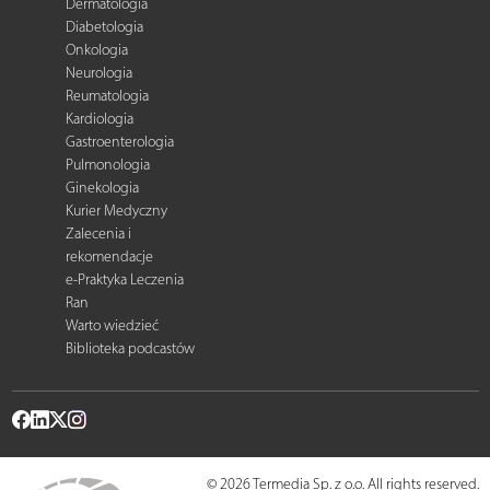
Dermatologia
Diabetologia
Onkologia
Neurologia
Reumatologia
Kardiologia
Gastroenterologia
Pulmonologia
Ginekologia
Kurier Medyczny
Zalecenia i
rekomendacje
e-Praktyka Leczenia
Ran
Warto wiedzieć
Biblioteka podcastów
© 2026 Termedia Sp. z o.o. All rights reserved.