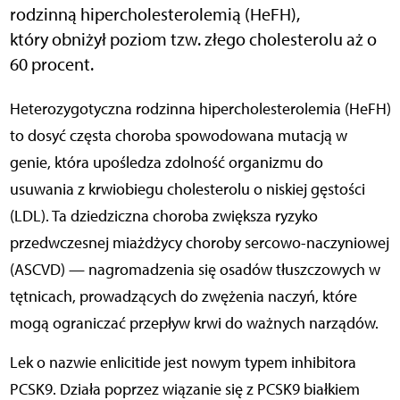
rodzinną hipercholesterolemią (HeFH),
który obniżył
poziom tzw. złego cholesterolu aż o
60 procent.
Heterozygotyczna rodzinna hipercholesterolemia (HeFH)
to dosyć częsta choroba spowodowana mutacją w
genie, która upośledza zdolność organizmu do
usuwania z krwiobiegu cholesterolu o niskiej gęstości
(LDL). Ta dziedziczna choroba zwiększa ryzyko
przedwczesnej miażdżycy choroby sercowo-naczyniowej
(ASCVD) — nagromadzenia się osadów tłuszczowych w
tętnicach, prowadzących do zwężenia naczyń, które
mogą ograniczać przepływ krwi do ważnych narządów.
Lek o nazwie enlicitide jest nowym typem inhibitora
PCSK9. Działa poprzez wiązanie się z PCSK9 białkiem