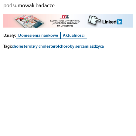
podsumowali badacze.
Działy:
Doniesienia naukowe
Aktualności
Tagi:
cholesterol
zły cholesterol
choroby serca
miażdżyca