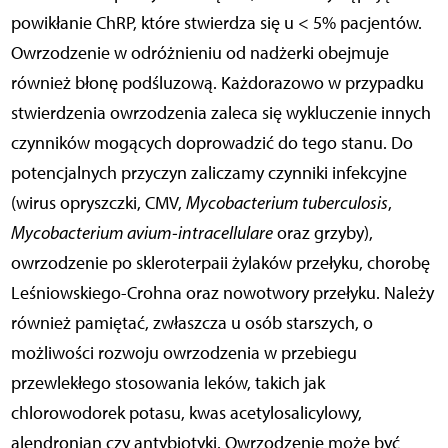
powikłanie ChRP, które stwierdza się u < 5% pacjentów.
Owrzodzenie w odróżnieniu od nadżerki obejmuje
również błonę podśluzową. Każdorazowo w przypadku
stwierdzenia owrzodzenia zaleca się wykluczenie innych
czynników mogących doprowadzić do tego stanu. Do
potencjalnych przyczyn zaliczamy czynniki infekcyjne
(wirus opryszczki, CMV,
Mycobacterium tuberculosis
,
Mycobacterium avium-intracellulare
oraz grzyby),
owrzodzenie po skleroterpaii żylaków przełyku, chorobę
Leśniowskiego-Crohna oraz nowotwory przełyku. Należy
również pamiętać, zwłaszcza u osób starszych, o
możliwości rozwoju owrzodzenia w przebiegu
przewlekłego stosowania leków, takich jak
chlorowodorek potasu, kwas acetylosalicylowy,
alendronian czy antybiotyki. Owrzodzenie może być