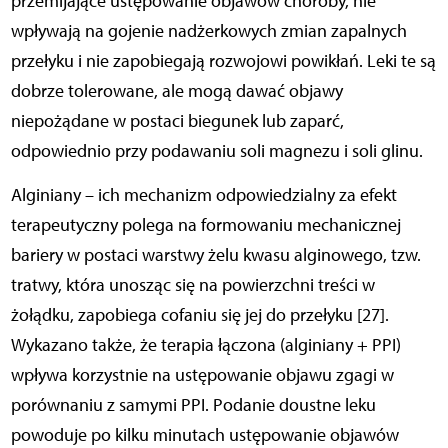
przemijające ustępowanie objawów choroby, nie
wpływają na gojenie nadżerkowych zmian zapalnych
przełyku i nie zapobiegają rozwojowi powikłań. Leki te są
dobrze tolerowane, ale mogą dawać objawy
niepożądane w postaci biegunek lub zaparć,
odpowiednio przy podawaniu soli magnezu i soli glinu.
Alginiany – ich mechanizm odpowiedzialny za efekt
terapeutyczny polega na formowaniu mechanicznej
bariery w postaci warstwy żelu kwasu alginowego, tzw.
tratwy, która unosząc się na powierzchni treści w
żołądku, zapobiega cofaniu się jej do przełyku [27].
Wykazano także, że terapia łączona (alginiany + PPI)
wpływa korzystnie na ustępowanie objawu zgagi w
porównaniu z samymi PPI. Podanie doustne leku
powoduje po kilku minutach ustępowanie objawów