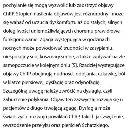
pochylanie się mogą wyzwolić lub zaostrzyć objawy
ChRP. Stopień nasilenia objawów jest różnorodny i może
się wahać od uczucia dyskomfortu aż do stałych, silnych
dolegliwości uniemożliwiających choremu prawidłowe
funkcjonowanie. Zgaga występująca w godzinach
nocnych może powodować trudności w zasypianiu,
niespokojny sen, koszmary senne, a także wpływać na złe
samopoczucie w kolejnym dniu [5]. Rzadziej występujące
objawy ChRP obejmują nudności, odbijania, czkawkę, ból
w klatce piersiowej, dysfagię oraz odynofagię.
Szczególną uwagę należy zwrócić na dysfagię, czyli
zaburzenie połykania. Objaw ten zazwyczaj rozwija się u
pacjentów z długo trwającą zgagą. Dysfagia może
świadczyć o rozwoju powikłań ChRP, takich jak zwężenie,
owrzodzenie przełyku oraz pierścień Schatzkiego.