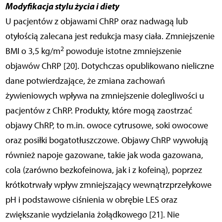
Modyfikacja stylu życia i diety
U pacjentów z objawami ChRP oraz nadwagą lub
otyłością zalecana jest redukcja masy ciała. Zmniejszenie
2
BMI o 3,5 kg/m
powoduje istotne zmniejszenie
objawów ChRP [20]. Dotychczas opublikowano nieliczne
dane potwierdzające, że zmiana zachowań
żywieniowych wpływa na zmniejszenie dolegliwości u
pacjentów z ChRP. Produkty, które mogą zaostrzać
objawy ChRP, to m.in. owoce cytrusowe, soki owocowe
oraz posiłki bogatotłuszczowe. Objawy ChRP wywołują
również napoje gazowane, takie jak woda gazowana,
cola (zarówno bezkofeinowa, jak i z kofeiną), poprzez
krótkotrwały wpływ zmniejszający wewnątrzprzełykowe
pH i podstawowe ciś­nienia w obrębie LES oraz
zwiększanie wydzielania żołądkowego [21]. Nie