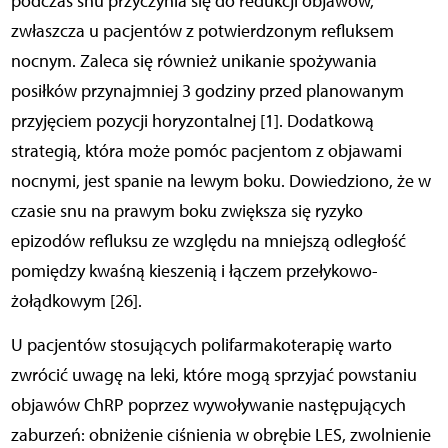
podczas snu przyczynia się do redukcji objawów,
zwłaszcza u pacjentów z potwierdzonym refluksem
nocnym. Zaleca się również unikanie spożywania
posiłków przynajmniej 3 godziny przed planowanym
przyjęciem pozycji horyzontalnej [1]. Dodatkową
strategią, która może pomóc pacjentom z objawami
nocnymi, jest spanie na lewym boku. Dowiedziono, że w
czasie snu na prawym boku zwiększa się ryzyko
epizodów refluksu ze względu na mniejszą odległość
pomiędzy kwaśną kieszenią i łączem przełykowo-
żołądkowym [26].
U pacjentów stosujących polifarmakoterapię warto
zwrócić uwagę na leki, które mogą sprzyjać powstaniu
objawów ChRP poprzez wywoływanie następujących
zaburzeń: obniżenie ciśnienia w obrębie LES, zwolnienie