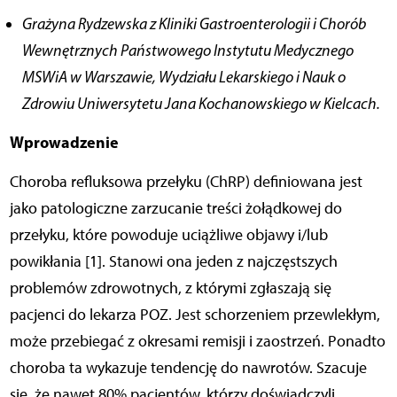
Grażyna Rydzewska z Kliniki Gastroenterologii i Chorób
Wewnętrznych Państwowego Instytutu Medycznego
MSWiA w Warszawie, Wydziału Lekarskiego i Nauk o
Zdrowiu Uniwersytetu Jana Kochanowskiego w Kielcach.
Wprowadzenie
Choroba refluksowa przełyku (ChRP) definiowana jest
jako patologiczne zarzucanie treści żołądkowej do
przełyku, które powoduje uciążliwe objawy i/lub
powikłania [1]. Stanowi ona jeden z najczęstszych
problemów zdrowotnych, z którymi zgłaszają się
pacjenci do lekarza POZ. Jest schorzeniem przewlekłym,
może przebiegać z okresami remisji i zaostrzeń. Ponadto
choroba ta wykazuje tendencję do nawrotów. Szacuje
się, że nawet 80% pacjentów, którzy doświadczyli