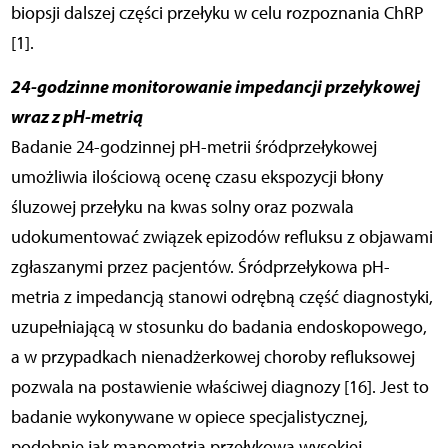
biopsji dalszej części przełyku w celu rozpoznania ChRP
[1].
24-godzinne monitorowanie impedancji przełykowej
wraz z pH-metrią
Badanie 24-godzinnej pH-metrii śródprzełykowej
umożliwia ilościową ocenę czasu ekspozycji błony
śluzowej przełyku na kwas solny oraz pozwala
udokumentować związek epizodów refluksu z objawami
zgłaszanymi przez pacjentów. Śródprzełykowa pH-
metria z impedancją stanowi odrębną część diagnostyki,
uzupełniającą w stosunku do badania endoskopowego,
a w przypadkach nienadżerkowej choroby refluksowej
pozwala na postawienie właściwej diagnozy [16]. Jest to
badanie wykonywane w opiece specjalistycznej,
podobnie jak manometria przełykowa wysokiej