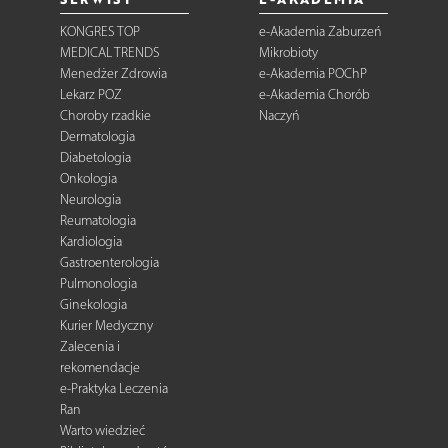
KONGRES TOP
e-Akademia Zaburzeń
MEDICAL TRENDS
Mikrobioty
Menedżer Zdrowia
e-Akademia POChP
Lekarz POZ
e-Akademia Chorób
Choroby rzadkie
Naczyń
Dermatologia
Diabetologia
Onkologia
Neurologia
Reumatologia
Kardiologia
Gastroenterologia
Pulmonologia
Ginekologia
Kurier Medyczny
Zalecenia i
rekomendacje
e-Praktyka Leczenia
Ran
Warto wiedzieć