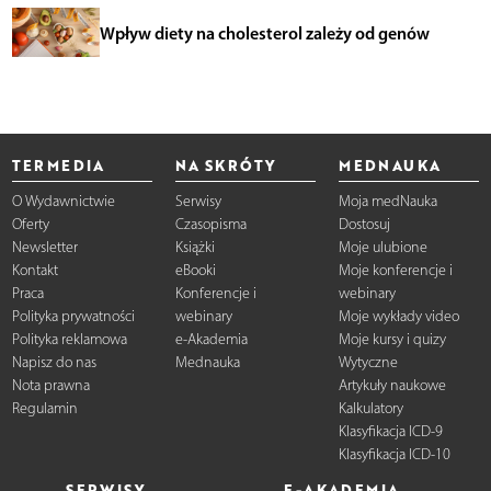
Wpływ diety na cholesterol zależy od genów
TERMEDIA
NA SKRÓTY
MEDNAUKA
O Wydawnictwie
Serwisy
Moja medNauka
Oferty
Czasopisma
Dostosuj
Newsletter
Książki
Moje ulubione
Kontakt
eBooki
Moje konferencje i
Praca
Konferencje i
webinary
Polityka prywatności
webinary
Moje wykłady video
Polityka reklamowa
e-Akademia
Moje kursy i quizy
Napisz do nas
Mednauka
Wytyczne
Nota prawna
Artykuły naukowe
Regulamin
Kalkulatory
Klasyfikacja ICD-9
Klasyfikacja ICD-10
SERWISY
E-AKADEMIA