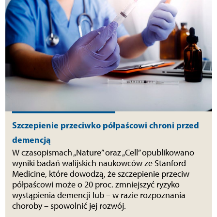
Szczepienie przeciwko półpaścowi chroni przed
demencją
W czasopismach „Nature” oraz „Cell” opublikowano
wyniki badań walijskich naukowców ze Stanford
Medicine, które dowodzą, że szczepienie przeciw
półpaścowi może o 20 proc. zmniejszyć ryzyko
wystąpienia demencji lub – w razie rozpoznania
choroby – spowolnić jej rozwój.