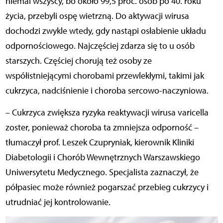
niemal wszyscy, bo około 99,5 proc. osób po 40. roku
życia, przebyli ospę wietrzną. Do aktywacji wirusa
dochodzi zwykle wtedy, gdy nastąpi osłabienie układu
odpornościowego. Najczęściej zdarza się to u osób
starszych. Częściej chorują też osoby ze
współistniejącymi chorobami przewlekłymi, takimi jak
cukrzyca, nadciśnienie i choroba sercowo-naczyniowa.
– Cukrzyca zwiększa ryzyka reaktywacji wirusa varicella
zoster, ponieważ choroba ta zmniejsza odporność –
tłumaczył prof. Leszek Czupryniak, kierownik Kliniki
Diabetologii i Chorób Wewnętrznych Warszawskiego
Uniwersytetu Medycznego. Specjalista zaznaczył, że
półpasiec może również pogarszać przebieg cukrzycy i
utrudniać jej kontrolowanie.