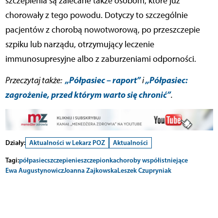
szczepienia są zalecane także osobom, które już
chorowały z tego powodu. Dotyczy to szczególnie
pacjentów z chorobą nowotworową, po przeszczepie
szpiku lub narządu, otrzymujący leczenie
immunosupresyjne albo z zaburzeniami odporności.
„Półpasiec – raport”
„Półpasiec:
Przeczytaj także:
i
zagrożenie, przed którym warto się chronić”
.
Działy:
Aktualności w Lekarz POZ
Aktualności
Tagi:
półpasiec
szczepienie
szczepionka
choroby współistniejące
Ewa Augustynowicz
Joanna Zajkowska
Leszek Czupryniak