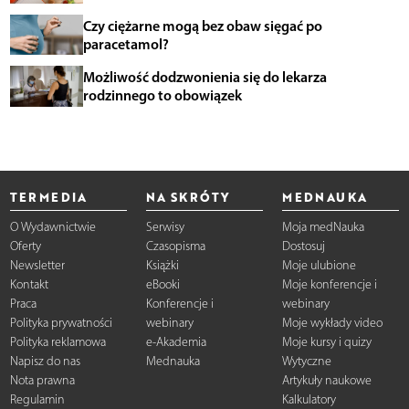
Czy ciężarne mogą bez obaw sięgać po
paracetamol?
Możliwość dodzwonienia się do lekarza
rodzinnego to obowiązek
TERMEDIA
NA SKRÓTY
MEDNAUKA
O Wydawnictwie
Serwisy
Moja medNauka
Oferty
Czasopisma
Dostosuj
Newsletter
Książki
Moje ulubione
Kontakt
eBooki
Moje konferencje i
Praca
Konferencje i
webinary
Polityka prywatności
webinary
Moje wykłady video
Polityka reklamowa
e-Akademia
Moje kursy i quizy
Napisz do nas
Mednauka
Wytyczne
Nota prawna
Artykuły naukowe
Regulamin
Kalkulatory