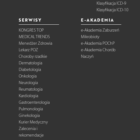
Klasyfikacja ICD-9
Klasyfikacja ICD-10
SERWISY
E-AKADEMIA
KONGRES TOP
e-Akademia Zaburzeń
MEDICAL TRENDS
Mikrobioty
Menedżer Zdrowia
e-Akademia POChP
Lekarz POZ
e-Akademia Chorób
Choroby rzadkie
Naczyń
Dermatologia
Diabetologia
Onkologia
Neurologia
Reumatologia
Kardiologia
Gastroenterologia
Pulmonologia
Ginekologia
Kurier Medyczny
Zalecenia i
rekomendacje