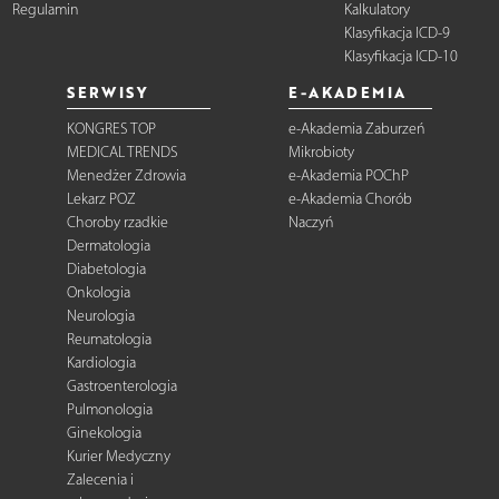
Regulamin
Kalkulatory
Klasyfikacja ICD-9
Klasyfikacja ICD-10
SERWISY
E-AKADEMIA
KONGRES TOP
e-Akademia Zaburzeń
MEDICAL TRENDS
Mikrobioty
Menedżer Zdrowia
e-Akademia POChP
Lekarz POZ
e-Akademia Chorób
Choroby rzadkie
Naczyń
Dermatologia
Diabetologia
Onkologia
Neurologia
Reumatologia
Kardiologia
Gastroenterologia
Pulmonologia
Ginekologia
Kurier Medyczny
Zalecenia i