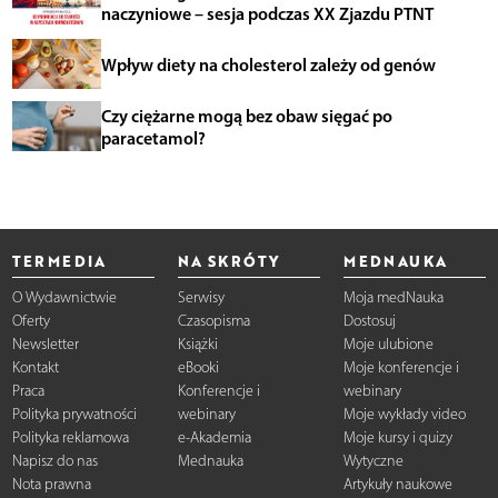
naczyniowe – sesja podczas XX Zjazdu PTNT
Wpływ diety na cholesterol zależy od genów
Czy ciężarne mogą bez obaw sięgać po
paracetamol?
TERMEDIA
NA SKRÓTY
MEDNAUKA
O Wydawnictwie
Serwisy
Moja medNauka
Oferty
Czasopisma
Dostosuj
Newsletter
Książki
Moje ulubione
Kontakt
eBooki
Moje konferencje i
Praca
Konferencje i
webinary
Polityka prywatności
webinary
Moje wykłady video
Polityka reklamowa
e-Akademia
Moje kursy i quizy
Napisz do nas
Mednauka
Wytyczne
Nota prawna
Artykuły naukowe