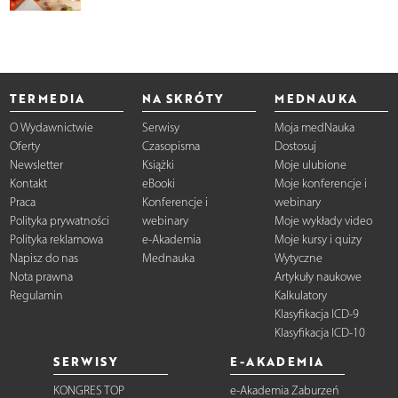
TERMEDIA
NA SKRÓTY
MEDNAUKA
O Wydawnictwie
Serwisy
Moja medNauka
Oferty
Czasopisma
Dostosuj
Newsletter
Książki
Moje ulubione
Kontakt
eBooki
Moje konferencje i
Praca
Konferencje i
webinary
Polityka prywatności
webinary
Moje wykłady video
Polityka reklamowa
e-Akademia
Moje kursy i quizy
Napisz do nas
Mednauka
Wytyczne
Nota prawna
Artykuły naukowe
Regulamin
Kalkulatory
Klasyfikacja ICD-9
Klasyfikacja ICD-10
SERWISY
E-AKADEMIA
KONGRES TOP
e-Akademia Zaburzeń