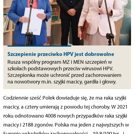
Szczepienie przeciwko HPV jest dobrowolne
Rusza wspólny program MZ i MEN szczepień w
szkołach podstawowych przeciw wirusowi HPV.
Szczepionka może uchronić przed zachorowaniem
na nowotwory m.in. szyjki macicy, gardła i głowy.
Codziennie sześć Polek dowiaduje się, że ma raka szyjki
macicy, a cztery umierają z powodu tej choroby. W 2021
roku odnotowano 4008 nowych przypadków raka szyjki
macicy i 2188 zgonów. Polska ma jeden z najwyższych w
Europie wskaźników zachorowalności – 19,8/100 tys., i