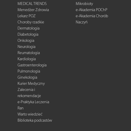
MEDICAL TRENDS
Mikrobioty
Menedżer Zdrowia
e-Akademia POChP
Lekarz POZ
e-Akademia Chorób
Choroby rzadkie
Naczyń
Dermatologia
Diabetologia
Onkologia
Neurologia
Reumatologia
Kardiologia
Gastroenterologia
Pulmonologia
Ginekologia
Kurier Medyczny
Zalecenia i
rekomendacje
e-Praktyka Leczenia
Ran
Warto wiedzieć
Biblioteka podcastów