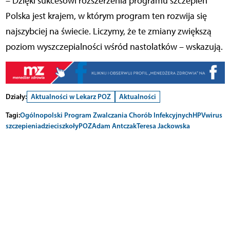
– Dzięki sukcesowi rozszerzenia programu szczepień
Polska jest krajem, w którym program ten rozwija się
najszybciej na świecie. Liczymy, że te zmiany zwiększą
poziom wyszczepialności wśród nastolatków – wskazują.
Działy:
Aktualności w Lekarz POZ
Aktualności
Tagi:
Ogólnopolski Program Zwalczania Chorób Infekcyjnych
HPV
wirus
szczepienia
dzieci
szkoły
POZ
Adam Antczak
Teresa Jackowska