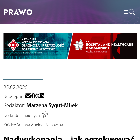
PRAWO
25.02.2025
Udostępnij
Redaktor:
Marzena Sygut-Mirek
Dodaj do ulubionych
Źródło:
Adriana Abelec-Piątkowska
Nadwykonania – jak egzekwować