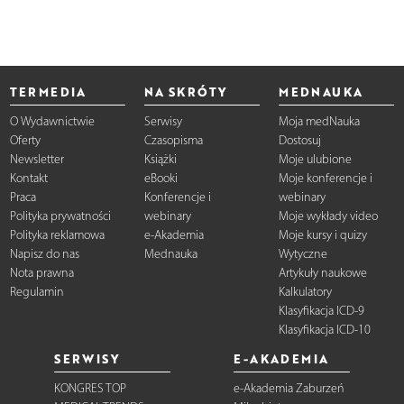
TERMEDIA
NA SKRÓTY
MEDNAUKA
O Wydawnictwie
Serwisy
Moja medNauka
Oferty
Czasopisma
Dostosuj
Newsletter
Książki
Moje ulubione
Kontakt
eBooki
Moje konferencje i
Praca
Konferencje i
webinary
Polityka prywatności
webinary
Moje wykłady video
Polityka reklamowa
e-Akademia
Moje kursy i quizy
Napisz do nas
Mednauka
Wytyczne
Nota prawna
Artykuły naukowe
Regulamin
Kalkulatory
Klasyfikacja ICD-9
Klasyfikacja ICD-10
SERWISY
E-AKADEMIA
KONGRES TOP
e-Akademia Zaburzeń