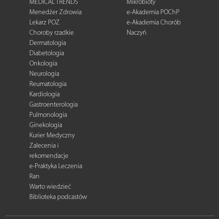
MEDICAL TRENDS
Mikrobioty
Menedżer Zdrowia
e-Akademia POChP
Lekarz POZ
e-Akademia Chorób
Choroby rzadkie
Naczyń
Dermatologia
Diabetologia
Onkologia
Neurologia
Reumatologia
Kardiologia
Gastroenterologia
Pulmonologia
Ginekologia
Kurier Medyczny
Zalecenia i
rekomendacje
e-Praktyka Leczenia
Ran
Warto wiedzieć
Biblioteka podcastów