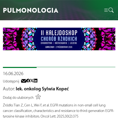
PULMONOLOGIA
16.06.2026
Udostępnij
Autor:
lek. onkolog Sylwia Kopeć
Dodaj do ulubionych
Źródło:
Tian Z, Cen L, Wei F, et al. EGFR mutations in non-small cell lung
cancer: classification, characteristics and resistance to third-generation EGFR-
tyrosine kinase inhibitors. Oncol Lett. 2025;30(2):375