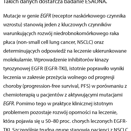
Takich danych dostarcza badanie ESAONA.
Mutacje w genie
EGFR
(receptor naskórkowego czynnika
wzrostu) stanowią jeden z kluczowych czynników
warunkujących rozwój niedrobnokomórkowego raka
płuca (non-small cell lung cancer, NSCLC) oraz
determinujących odpowiedź na leczenie ukierunkowane
molekularnie. Wprowadzenie inhibitorów kinazy
tyrozynowej EGFR (EGFR-TKI), istotnie poprawiło wyniki
leczenia w zakresie przeżycia wolnego od progresji
choroby (progression-free survival, PFS) w porównaniu z
chemioterapią u pacjentów z aktywującymi mutacjami
EGFR
. Pomimo tego w praktyce klinicznej istotnym
problemem pozostaje rozwój oporności na leczenie,
która pojawia się u 50–80 proc. chorych leczonych EGFR-
TKI. Szczególnie trudną grupę stanowią pacjenci z NSCLC