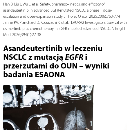
Han B, Liu J, Wu L, et al. Safety, pharmacokinetics, and efficacy of
asandeutertinib in advanced EGFR-mutated NSCLC: a phase 1 dose-
escalation and dose-expansion study. J Thorac Oncol. 2025;20(6):763-774
Jänne PA, Planchard D, Kobayashi K, et al; FLAURA2 Investigators. Survival with
osimertinib plus chemotherapy in EGFR-mutated advanced NSCLC. N Engl J
Med. 2026;394(1):27-38
Asandeutertinib w leczeniu
NSCLC z mutacją
EGFR
i
przerzutami do OUN – wyniki
badania ESAONA