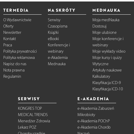
TERMEDIA
NA SKRÓTY
MEDNAUKA
O Wydawnictwie
Serwisy
Moja medNauka
Oferty
Czasopisma
Dostosuj
Newsletter
Książki
Moje ulubione
Kontakt
eBooki
Moje konferencje i
Praca
Konferencje i
webinary
Polityka prywatności
webinary
Moje wykłady video
Polityka reklamowa
e-Akademia
Moje kursy i quizy
Napisz do nas
Mednauka
Wytyczne
Nota prawna
Artykuły naukowe
Regulamin
Kalkulatory
Klasyfikacja ICD-9
Klasyfikacja ICD-10
SERWISY
E-AKADEMIA
KONGRES TOP
e-Akademia Zaburzeń
MEDICAL TRENDS
Mikrobioty
Menedżer Zdrowia
e-Akademia POChP
Lekarz POZ
e-Akademia Chorób
Choroby rzadkie
Naczyń