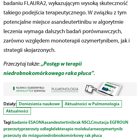
badaniu FLAURA2, wykazującym wysoką skuteczność
takiego podejścia terapeutycznego. W związku z tym
potencjalne miejsce asandeutertinibu w algorytmie
leczenia wymaga dalszych badań porównawczych,
zarówno względem monoterapii ozymertynibem, jak i
strategii skojarzonych.
„Postęp w terapii
Przeczytaj także:
niedrobnokomórkowego raka płuca”
.
Działy:
Doniesienia naukowe
Aktualności w Pulmonologia
Aktualności
Tagi:
badanie ESAONA
asandeutertinib
rak NSCLC
mutacja EGFR
OUN
przerzuty
przerzuty odległe
lek
terapie molekularne
ozymertynib
przerzuty do mózgu
niedrobnokomórkowy rak płuca