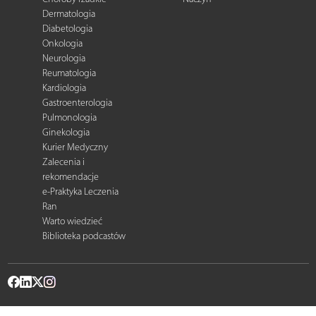
Dermatologia
Diabetologia
Onkologia
Neurologia
Reumatologia
Kardiologia
Gastroenterologia
Pulmonologia
Ginekologia
Kurier Medyczny
Zalecenia i
rekomendacje
e-Praktyka Leczenia
Ran
Warto wiedzieć
Biblioteka podcastów