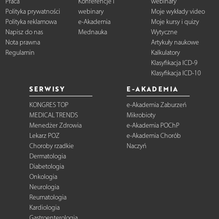
Praca
Konferencje i
webinary
Polityka prywatności
webinary
Moje wykłady video
Polityka reklamowa
e-Akademia
Moje kursy i quizy
Napisz do nas
Mednauka
Wytyczne
Nota prawna
Artykuły naukowe
Regulamin
Kalkulatory
Klasyfikacja ICD-9
Klasyfikacja ICD-10
SERWISY
E-AKADEMIA
KONGRES TOP
e-Akademia Zaburzeń
MEDICAL TRENDS
Mikrobioty
Menedżer Zdrowia
e-Akademia POChP
Lekarz POZ
e-Akademia Chorób
Choroby rzadkie
Naczyń
Dermatologia
Diabetologia
Onkologia
Neurologia
Reumatologia
Kardiologia
Gastroenterologia