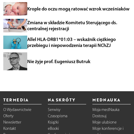
Krople do oczu mogą ratować wzrok wcześniaków
Zmiana w składzie Komitetu Sterującego ds.
centralnej rejestracji
Allel HLA-DRB1*01:03 – wskaźnik ciężkiego
przebiegu i niepowodzenia terapii NChZJ
Nie żyje prof. Eugeniusz Butruk
TERMEDIA
NA SKRÓTY
MEDNAUKA
O Wydawnictwie
Serwisy
Moja medNauka
Oferty
Czasopisma
Dostosuj
Newsletter
Książki
Moje ulubione
Kontakt
eBooki
Moje konferencje i