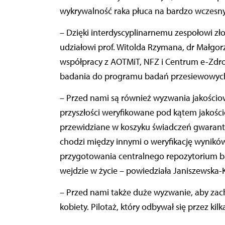
wykrywalność raka płuca na bardzo wczesn
– Dzięki interdyscyplinarnemu zespołowi zł
udziałowi prof. Witolda Rzymana, dr Małgor
współpracy z AOTMiT, NFZ i Centrum e-Zdrow
badania do programu badań przesiewowych 
– Przed nami są również wyzwania jakościow
przyszłości weryfikowane pod kątem jakośc
przewidziane w koszyku świadczeń gwara
chodzi między innymi o weryfikację wynikó
przygotowania centralnego repozytorium ba
wejdzie w życie – powiedziała Janiszewska-K
– Przed nami także duże wyzwanie, aby zac
kobiety. Pilotaż, który odbywał się przez kil