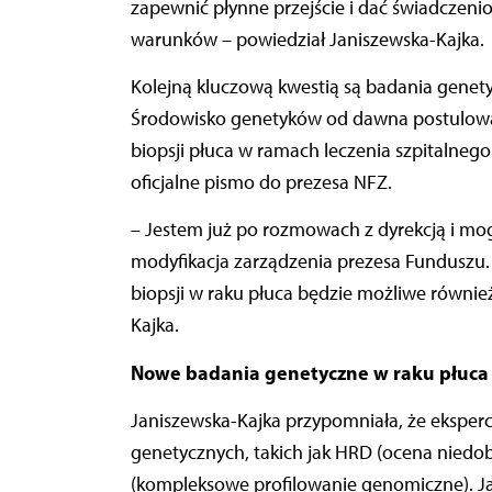
zapewnić płynne przejście i dać świadczen
warunków – powiedział Janiszewska-Kajka.
Kolejną kluczową kwestią są badania genety
Środowisko genetyków od dawna postulował
biopsji płuca w ramach leczenia szpitalneg
oficjalne pismo do prezesa NFZ.
– Jestem już po rozmowach z dyrekcją i mog
modyfikacja zarządzenia prezesa Funduszu. 
biopsji w raku płuca będzie możliwe równie
Kajka.
Nowe badania genetyczne w raku płuc
Janiszewska-Kajka przypomniała, że ekspe
genetycznych, takich jak HRD (ocena niedo
(kompleksowe profilowanie genomiczne). Ja