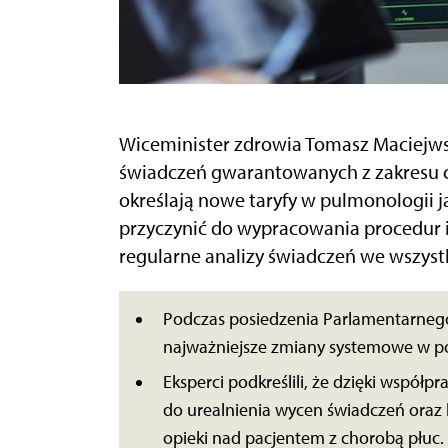
Wiceminister zdrowia Tomasz Maciejwski
świadczeń gwarantowanych z zakresu c
określają nowe taryfy w pulmonologii j
przyczynić do wypracowania procedur i 
regularne analizy świadczeń we
wszyst
Podczas posiedzenia Parlamentarneg
najważniejsze zmiany systemowe w po
Eksperci podkreślili, że dzięki wspó
do urealnienia wycen świadczeń oraz
opieki nad pacjentem z chorobą płuc. 