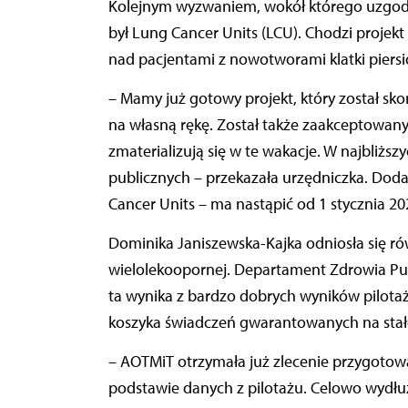
Kolejnym wyzwaniem, wokół którego uzgodnie
był Lung Cancer Units (LCU). Chodzi proje
nad pacjentami z nowotworami klatki piersi
– Mamy już gotowy projekt, który został sk
na własną rękę. Został także zaakceptowany
zmaterializują się w te wakacje. W najbliższ
publicznych – przekazała urzędniczka. Dod
Cancer Units – ma nastąpić od 1 stycznia 202
Dominika Janiszewska-Kajka odniosła się r
wielolekoopornej. Departament Zdrowia Pub
ta wynika z bardzo dobrych wyników pilotaż
koszyka świadczeń gwarantowanych na stał
– AOTMiT otrzymała już zlecenie przygoto
podstawie danych z pilotażu. Celowo wydł