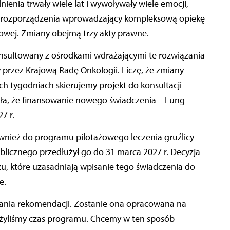
nia trwały wiele lat i wywoływały wiele emocji,
kt rozporządzenia wprowadzający kompleksową opiekę
owej. Zmiany obejmą trzy akty prawne.
onsultowany z ośrodkami wdrażającymi te rozwiązania
 przez Krajową Radę Onkologii. Liczę, że zmiany
ych tygodniach skierujemy projekt do konsultacji
ała, że finansowanie nowego świadczenia – Lung
7 r.
ównież do programu pilotażowego leczenia gruźlicy
licznego przedłużył go do 31 marca 2027 r. Decyzja
u, które uzasadniają wpisanie tego świadczenia do
e.
wania rekomendacji. Zostanie ona opracowana na
użyliśmy czas programu. Chcemy w ten sposób