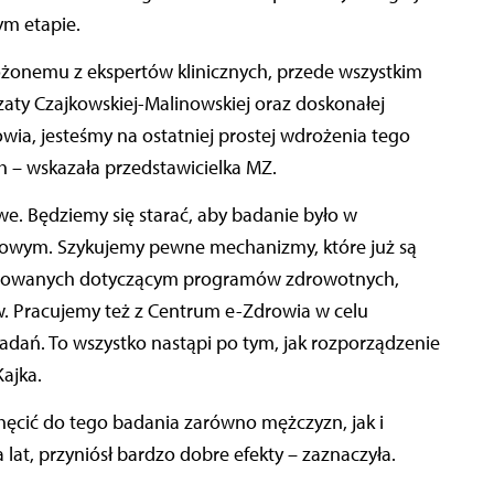
ym etapie.
ożonemu z ekspertów klinicznych, przede wszystkim
zaty Czajkowskiej-Malinowskiej oraz doskonałej
ia, jesteśmy na ostatniej prostej wdrożenia tego
– wskazała przedstawicielka MZ.
e. Będziemy się starać, aby badanie było w
iowym. Szykujemy pewne mechanizmy, które już są
ntowanych dotyczącym programów zdrowotnych,
w. Pracujemy też z Centrum e-Zdrowia w celu
dań. To wszystko nastąpi po tym, jak rozporządzenie
ajka.
hęcić do tego badania zarówno mężczyzn, jak i
ka lat, przyniósł bardzo dobre efekty – zaznaczyła.