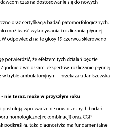
iodawcom czas na dostosowanie się do nowych
czne oraz certyfikacja badań patomorfologicznych.
o możliwość wykonywania i rozliczania płynnej
o. W odpowiedzi na te głosy 19 czerwca skierowano
ę potwierdzić, że efektem tych działań będzie
Zgodnie z wnioskami ekspertów, rozliczanie płynnej
ż w trybie ambulatoryjnym – przekazała Janiszewska-
a
- nie teraz, może w przyszłym roku
rci postulują wprowadzenie nowoczesnych badań
boru homologicznej rekombinacji) oraz CGP
k podkreśliła, taka diagnostyka ma fundamentalne