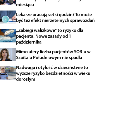
miesiącu
Lekarze pracują setki godzin? To może
być też efekt nierzetelnych sprawozdań
„Zabiegi walizkowe” to ryzyko dla
pacjenta. Nowe zasady od 1
października
Mimo afery liczba pacjentów SOR-u w
Szpitalu Południowym nie spadła
Nadwaga i otyłość w dzieciństwie to
wyższe ryzyko bezdzietności w wieku
dorosłym