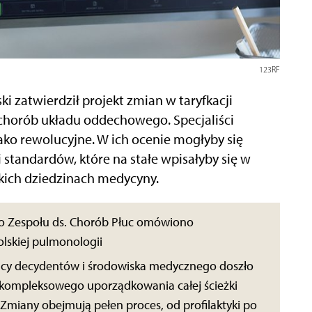
123RF
 zatwierdził projekt zmian w taryfkacji
horób układu oddechowego. Specjaliści
ako rewolucyjne. W ich ocenie mogłyby się
standardów, które na stałe wpisałyby się w
kich dziedzinach medycyny.
o Zespołu ds. Chorób Płuc omówiono
lskiej pulmonologii
łpracy decydentów i środowiska medycznego doszło
 kompleksowego uporządkowania całej ścieżki
Zmiany obejmują pełen proces, od profilaktyki po