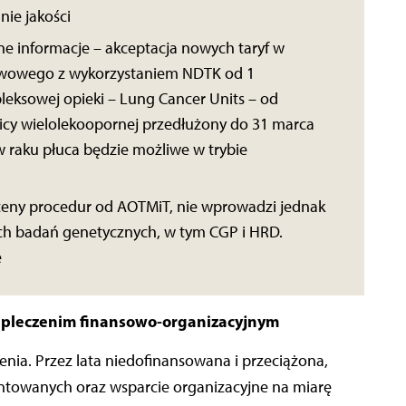
nie jakości
e informacje – akceptacja nowych taryf w
iewowego z wykorzystaniem NDTK od 1
eksowej opieki – Lung Cancer Units – od
źlicy wielolekoopornej przedłużony do 31 marca
 w raku płuca będzie możliwe w trybie
ceny procedur od AOTMiT, nie wprowadzi jednak
ch badań genetycznych, w tym CGP i HRD.
e
pleczenim finansowo-organizacyjnym
nia. Przez lata niedofinansowana i przeciążona,
ntowanych oraz wsparcie organizacyjne na miarę