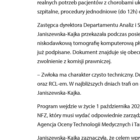
realnych potrzeb pacjentów z chorobami u
szpitalne, procedury jednodniowe (do 12h) 
Zastępca dyrektora Departamentu Analiz i S
Janiszewska-Kajka przekazała podczas posi
niskodawkową tomografię komputerową płu
już podpisane. Dokument znajduje się obec
zwolnienie z komisji prawniczej.
– Zwłoka ma charakter czysto techniczny. 
oraz RCL-em. W najbliższych dniach trafi on
Janiszewska-Kajka.
Program wejdzie w życie 1 października 202
NFZ, który musi wydać odpowiednie zarządze
Agencja Oceny Technologii Medycznych i Ta
Janiszewska-Kajka zaznaczyła, że celem wp