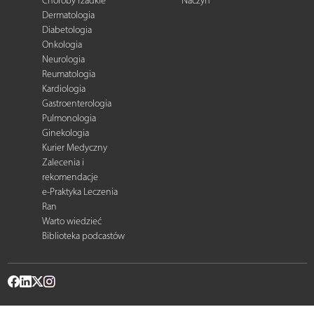
Choroby rzadkie
Naczyń
Dermatologia
Diabetologia
Onkologia
Neurologia
Reumatologia
Kardiologia
Gastroenterologia
Pulmonologia
Ginekologia
Kurier Medyczny
Zalecenia i
rekomendacje
e-Praktyka Leczenia
Ran
Warto wiedzieć
Biblioteka podcastów