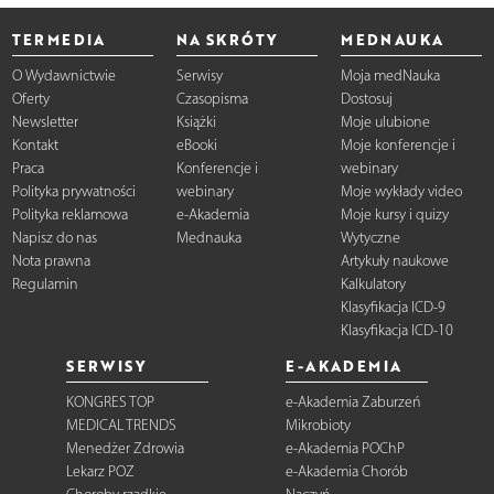
TERMEDIA
NA SKRÓTY
MEDNAUKA
O Wydawnictwie
Serwisy
Moja medNauka
Oferty
Czasopisma
Dostosuj
Newsletter
Książki
Moje ulubione
Kontakt
eBooki
Moje konferencje i
Praca
Konferencje i
webinary
Polityka prywatności
webinary
Moje wykłady video
Polityka reklamowa
e-Akademia
Moje kursy i quizy
Napisz do nas
Mednauka
Wytyczne
Nota prawna
Artykuły naukowe
Regulamin
Kalkulatory
Klasyfikacja ICD-9
Klasyfikacja ICD-10
SERWISY
E-AKADEMIA
KONGRES TOP
e-Akademia Zaburzeń
MEDICAL TRENDS
Mikrobioty
Menedżer Zdrowia
e-Akademia POChP
Lekarz POZ
e-Akademia Chorób