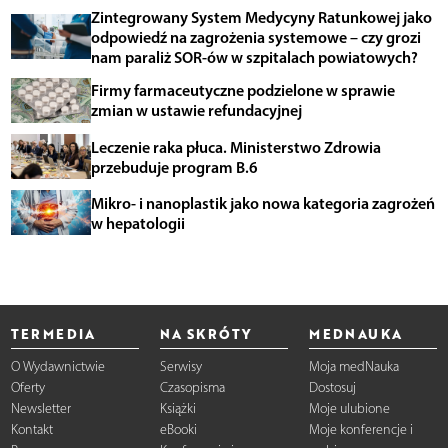
Zintegrowany System Medycyny Ratunkowej jako
odpowiedź na zagrożenia systemowe – czy grozi
nam paraliż SOR-ów w szpitalach powiatowych?
Firmy farmaceutyczne podzielone w sprawie
zmian w ustawie refundacyjnej
Leczenie raka płuca. Ministerstwo Zdrowia
przebuduje program B.6
Mikro- i nanoplastik jako nowa kategoria zagrożeń
w hepatologii
TERMEDIA
NA SKRÓTY
MEDNAUKA
O Wydawnictwie
Serwisy
Moja medNauka
Oferty
Czasopisma
Dostosuj
Newsletter
Książki
Moje ulubione
Kontakt
eBooki
Moje konferencje i