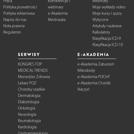
Praca
Konferencje i
webinary
Polityka prywatności
webinary
Moje wykłady video
Polityka reklamowa
e-Akademia
Moje kursy i quizy
Napisz do nas
Mednauka
Wytyczne
Nota prawna
Artykuły naukowe
Regulamin
Kalkulatory
Klasyfikacja ICD-9
Klasyfikacja ICD-10
SERWISY
E-AKADEMIA
KONGRES TOP
e-Akademia Zaburzeń
MEDICAL TRENDS
Mikrobioty
Menedżer Zdrowia
e-Akademia POChP
Lekarz POZ
e-Akademia Chorób
Choroby rzadkie
Naczyń
Dermatologia
Diabetologia
Onkologia
Neurologia
Reumatologia
Kardiologia
Gastroenterologia