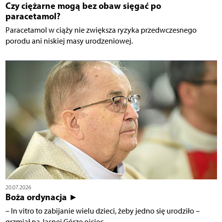
Czy ciężarne mogą bez obaw sięgać po
paracetamol?
Paracetamol w ciąży nie zwiększa ryzyka przedwczesnego
porodu ani niskiej masy urodzeniowej.
20.07.2026
Boża ordynacja ►
– In vitro to zabijanie wielu dzieci, żeby jedno się urodziło –
grzmiał na Jasnej Górze ojciec...