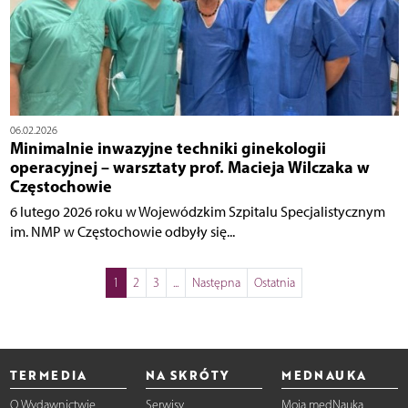
06.02.2026
Minimalnie inwazyjne techniki ginekologii
operacyjnej – warsztaty prof. Macieja Wilczaka w
Częstochowie
6 lutego 2026 roku w Wojewódzkim Szpitalu Specjalistycznym
im. NMP w Częstochowie odbyły się...
1
2
3
...
Następna
Ostatnia
TERMEDIA
NA SKRÓTY
MEDNAUKA
O Wydawnictwie
Serwisy
Moja medNauka