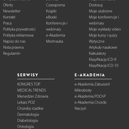
Oferty
Czasopisma
Dostosuj
Newsletter
Książki
Moje ulubione
Kontakt
eBooki
Moje konferencje i
Praca
Konferencje i
webinary
Polityka prywatności
webinary
Moje wykłady video
Polityka reklamowa
e-Akademia
Moje kursy i quizy
Napisz do nas
Mednauka
Wytyczne
Nota prawna
Artykuły naukowe
Regulamin
Kalkulatory
Klasyfikacja ICD-9
Klasyfikacja ICD-10
SERWISY
E-AKADEMIA
KONGRES TOP
e-Akademia Zaburzeń
MEDICAL TRENDS
Mikrobioty
Menedżer Zdrowia
e-Akademia POChP
Lekarz POZ
e-Akademia Chorób
Choroby rzadkie
Naczyń
Dermatologia
Diabetologia
Onkologia