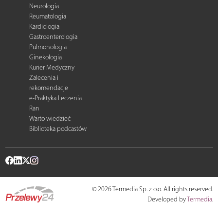
Neurologia
Reumatologia
Kardiologia
Gastroenterologia
Pulmonologia
Ginekologia
Kurier Medyczny
Zalecenia i
rekomendacje
e-Praktyka Leczenia
Ran
Warto wiedzieć
Biblioteka podcastów
© 2026 Termedia Sp. z o.o. All rights reserved.
Developed by
Termedia
.