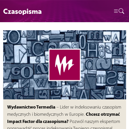
Czasopisma
Wydawnictwo Termedia
– Lider w indeksowaniu czasopism
Chcesz otrzymać
medycznych i biomedycznych w Europie.
Impact Factor dla czasopisma?
Pozwól naszym ekspertom
poprowadzić proces indeksowania Twojego czasopisma!