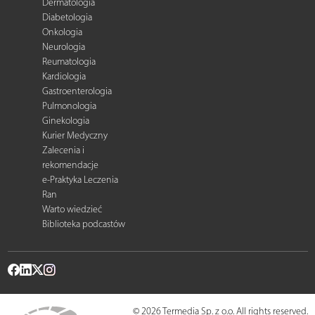
Dermatologia
Diabetologia
Onkologia
Neurologia
Reumatologia
Kardiologia
Gastroenterologia
Pulmonologia
Ginekologia
Kurier Medyczny
Zalecenia i
rekomendacje
e-Praktyka Leczenia
Ran
Warto wiedzieć
Biblioteka podcastów
© 2026 Termedia Sp. z o.o. All rights reserved.