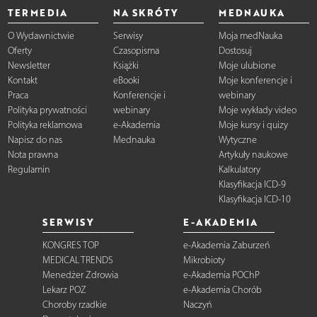
TERMEDIA
NA SKRÓTY
MEDNAUKA
O Wydawnictwie
Serwisy
Moja medNauka
Oferty
Czasopisma
Dostosuj
Newsletter
Książki
Moje ulubione
Kontakt
eBooki
Moje konferencje i
Praca
Konferencje i
webinary
Polityka prywatności
webinary
Moje wykłady video
Polityka reklamowa
e-Akademia
Moje kursy i quizy
Napisz do nas
Mednauka
Wytyczne
Nota prawna
Artykuły naukowe
Regulamin
Kalkulatory
Klasyfikacja ICD-9
Klasyfikacja ICD-10
SERWISY
E-AKADEMIA
KONGRES TOP
e-Akademia Zaburzeń
MEDICAL TRENDS
Mikrobioty
Menedżer Zdrowia
e-Akademia POChP
Lekarz POZ
e-Akademia Chorób
Choroby rzadkie
Naczyń