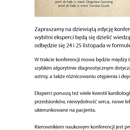
Zapraszamy na dziewiątą edycję konfere
wybitni eksperci będą się dzielić wiedz
odbędzie się 24 i 25 listopada w formule
W trakcie konferencji mowa będzie między 
szybkim algorytmie diagnostycznym dotyczą
astmy, a także różnicowaniu otępienia i depr
Eksperci poruszą też wiele kwestii kardiolo
przedsionków, niewydolność serca, nowe lek
ukierunkowane na pacjenta.
Kierownikiem naukowym konferencji jest pro