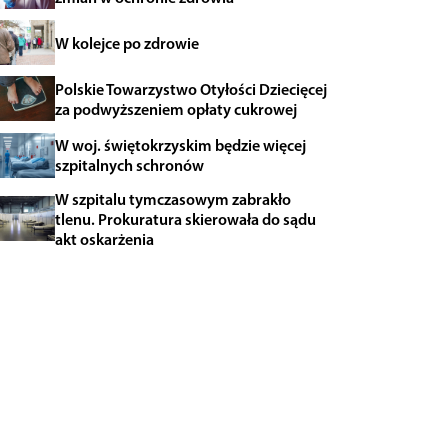
W kolejce po zdrowie
Polskie Towarzystwo Otyłości Dziecięcej
za podwyższeniem opłaty cukrowej
W woj. świętokrzyskim będzie więcej
szpitalnych schronów
W szpitalu tymczasowym zabrakło
tlenu. Prokuratura skierowała do sądu
akt oskarżenia