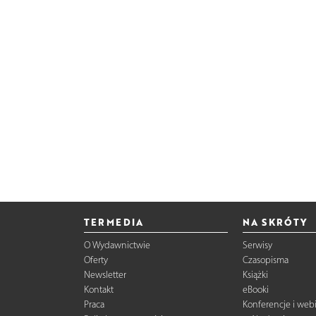
TERMEDIA
NA SKRÓTY
O Wydawnictwie
Serwisy
Oferty
Czasopisma
Newsletter
Książki
Kontakt
eBooki
Praca
Konferencje i web