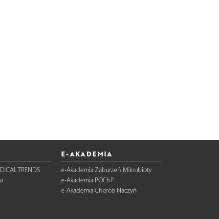
E-AKADEMIA
DICAL TRENDS
e-Akademia Zaburzeń Mikrobioty
a
e-Akademia POChP
e-Akademia Chorób Naczyń