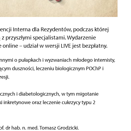
ncji Interna dla Rezydentów, podczas której
ą z przyszłymi specjalistami. Wydarzenie
 online – udział w wersji LIVE jest bezpłatny.
innymi o pułapkach i wyzwaniach młodego internisty,
cym duszności, leczeniu biologicznym POChP i
esji.
gicznych i diabetologicznych, w tym migotanie
i inkretynowe oraz leczenie cukrzycy typu 2
f. dr hab. n. med. Tomasz Grodzicki.