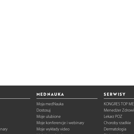
MEDNAUKA
SERWISY
Moja medNauka
KONGRES TOP ME
Dostosuj
Menedżer Zdrowi
Moje ulubione
Lekarz POZ
Moje konferencje i webinary
Choroby rzadkie
inary
Moje wykłady video
Dermatologia