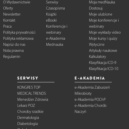
O Wydawnictwie
Serwisy
Moja medNauka
Oferty
Czasopisma
Dostosuj
Newsletter
Książki
Moje ulubione
Kontakt
eBooki
Moje konferencje i
Praca
Konferencje i
webinary
Polityka prywatności
webinary
Moje wykłady video
Polityka reklamowa
e-Akademia
Moje kursy i quizy
Napisz do nas
Mednauka
Wytyczne
Nota prawna
Artykuły naukowe
Regulamin
Kalkulatory
Klasyfikacja ICD-9
Klasyfikacja ICD-10
SERWISY
E-AKADEMIA
KONGRES TOP
e-Akademia Zaburzeń
MEDICAL TRENDS
Mikrobioty
Menedżer Zdrowia
e-Akademia POChP
Lekarz POZ
e-Akademia Chorób
Choroby rzadkie
Naczyń
Dermatologia
Diabetologia