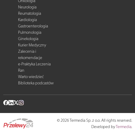
Onkologia
Neurologia
Reumatologia
Kardiologia
Gastroenterologia
Pulmonologia
Ginekologia
Kurier Medyczny
Zalecenia i
rekomendacje
e-Praktyka Leczenia
Ran
Warto wiedzieć
Biblioteka podcastów
© 2026 Termedia Sp. z o.o. All rights reserved.
Developed by
Termedia
.