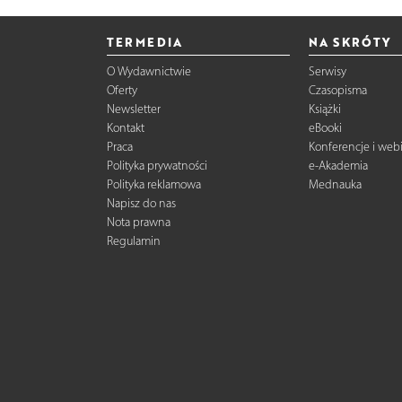
TERMEDIA
NA SKRÓTY
O Wydawnictwie
Serwisy
Oferty
Czasopisma
Newsletter
Książki
Kontakt
eBooki
Praca
Konferencje i web
Polityka prywatności
e-Akademia
Polityka reklamowa
Mednauka
Napisz do nas
Nota prawna
Regulamin