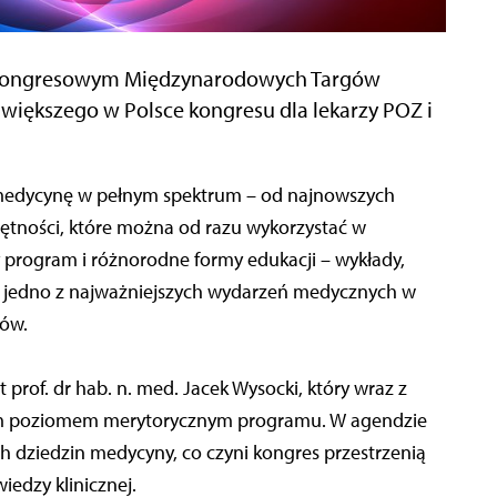
m Kongresowym Międzynarodowych Targów
jwiększego w Polsce kongresu dla lekarzy POZ i
y medycynę w pełnym spektrum – od najnowszych
ętności, które można od razu wykorzystać w
y program i różnorodne formy edukacji – wykłady,
 to jedno z najważniejszych wydarzeń medycznych w
ków.
of. dr hab. n. med. Jacek Wysocki, który wraz z
m poziomem merytorycznym programu. W agendzie
ch dziedzin medycyny, co czyni kongres przestrzenią
iedzy klinicznej.