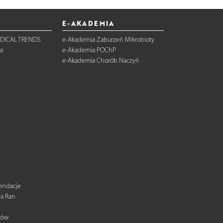
E-AKADEMIA
DICAL TRENDS
e-Akademia Zaburzeń Mikrobioty
a
e-Akademia POChP
e-Akademia Chorób Naczyń
mendacje
ia Ran
tów