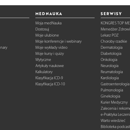
MEDNAUKA
SERWISY
Moja medNauka
KONGRES TOP ME
Dostosuj
Menedżer Zdrowi
Moje ulubione
Lekarz POZ
Moje konferencje i webinary
Choroby rzadkie
inary
Moje wykłady video
Dermatologia
Moje kursy i quizy
Diabetologia
Wytyczne
Onkologia
Artykuły naukowe
Neurologia
Kalkulatory
Reumatologia
Klasyfikacja ICD-9
Kardiologia
Klasyfikacja ICD-10
Gastroenterologia
Pulmonologia
Ginekologia
Kurier Medyczny
Zalecenia i reko
e-Praktyka Leczen
Warto wiedzieć
Biblioteka podcas