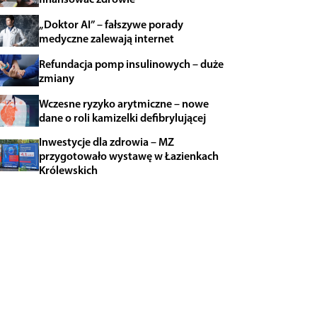
„Doktor AI” – fałszywe porady
medyczne zalewają internet
Refundacja pomp insulinowych – duże
zmiany
Wczesne ryzyko arytmiczne – nowe
dane o roli kamizelki defibrylującej
Inwestycje dla zdrowia – MZ
przygotowało wystawę w Łazienkach
Królewskich