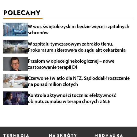
POLECAMY
W woj. świętokrzyskim będzie więcej szpitalnych
schronów
W szpitalu tymczasowym zabrakło tlenu.
Prokuratura skierowała do sądu akt oskarżenia
Przełom w opiece ginekologicznej – nowe
zastosowanie terapii E4
Czerwone światło dla NFZ. Sąd oddalił roszczenie
na ponad milion złotych
Kontrola aktywności tocznia: efektywność
obinutuzumabu w terapii chorych z SLE
TERMEDIA
NA SKRÓTY
MEDNAUKA