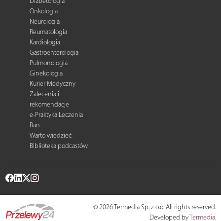
Diabetologia
Onkologia
Neurologia
Reumatologia
Kardiologia
Gastroenterologia
Pulmonologia
Ginekologia
Kurier Medyczny
Zalecenia i
rekomendacje
e-Praktyka Leczenia
Ran
Warto wiedzieć
Biblioteka podcastów
© 2026 Termedia Sp. z o.o. All rights reserved.
Developed by
Termedia
.