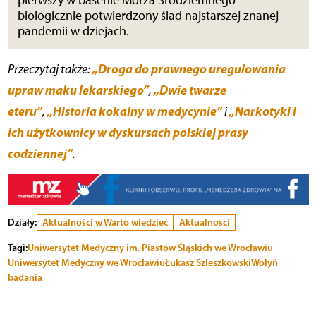
biologicznie potwierdzony ślad najstarszej znanej
pandemii w dziejach.
„Droga do prawnego uregulowania
Przeczytaj także:
upraw maku lekarskiego”
„Dwie twarze
,
eteru”
„Historia kokainy w medycynie”
„Narkotyki i
,
i
ich użytkownicy w dyskursach polskiej prasy
codziennej”
.
Działy:
Aktualności w Warto wiedzieć
Aktualności
Tagi:
Uniwersytet Medyczny im. Piastów Śląskich we Wrocławiu
Uniwersytet Medyczny we Wrocławiu
Łukasz Szleszkowski
Wołyń
badania