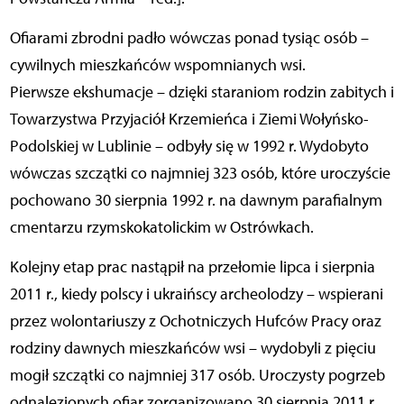
Ofiarami zbrodni padło wówczas ponad tysiąc osób –
cywilnych mieszkańców wspomnianych wsi.
Pierwsze ekshumacje – dzięki staraniom rodzin zabitych i
Towarzystwa Przyjaciół Krzemieńca i Ziemi Wołyńsko-
Podolskiej w Lublinie – odbyły się w 1992 r. Wydobyto
wówczas szczątki co najmniej 323 osób, które uroczyście
pochowano 30 sierpnia 1992 r. na dawnym parafialnym
cmentarzu rzymskokatolickim w Ostrówkach.
Kolejny etap prac nastąpił na przełomie lipca i sierpnia
2011 r., kiedy polscy i ukraińscy archeolodzy – wspierani
przez wolontariuszy z Ochotniczych Hufców Pracy oraz
rodziny dawnych mieszkańców wsi – wydobyli z pięciu
mogił szczątki co najmniej 317 osób. Uroczysty pogrzeb
odnalezionych ofiar zorganizowano 30 sierpnia 2011 r.