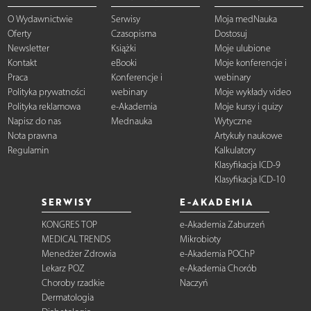
O Wydawnictwie
Serwisy
Moja medNauka
Oferty
Czasopisma
Dostosuj
Newsletter
Książki
Moje ulubione
Kontakt
eBooki
Moje konferencje i
Praca
Konferencje i
webinary
Polityka prywatności
webinary
Moje wykłady video
Polityka reklamowa
e-Akademia
Moje kursy i quizy
Napisz do nas
Mednauka
Wytyczne
Nota prawna
Artykuły naukowe
Regulamin
Kalkulatory
Klasyfikacja ICD-9
Klasyfikacja ICD-10
SERWISY
E-AKADEMIA
KONGRES TOP
e-Akademia Zaburzeń
MEDICAL TRENDS
Mikrobioty
Menedżer Zdrowia
e-Akademia POChP
Lekarz POZ
e-Akademia Chorób
Choroby rzadkie
Naczyń
Dermatologia