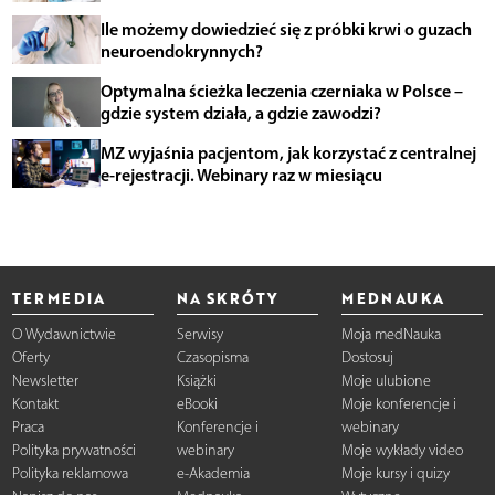
Ile możemy dowiedzieć się z próbki krwi o guzach
neuroendokrynnych?
Optymalna ścieżka leczenia czerniaka w Polsce –
gdzie system działa, a gdzie zawodzi?
MZ wyjaśnia pacjentom, jak korzystać z centralnej
e-rejestracji. Webinary raz w miesiącu
TERMEDIA
NA SKRÓTY
MEDNAUKA
O Wydawnictwie
Serwisy
Moja medNauka
Oferty
Czasopisma
Dostosuj
Newsletter
Książki
Moje ulubione
Kontakt
eBooki
Moje konferencje i
Praca
Konferencje i
webinary
Polityka prywatności
webinary
Moje wykłady video
Polityka reklamowa
e-Akademia
Moje kursy i quizy