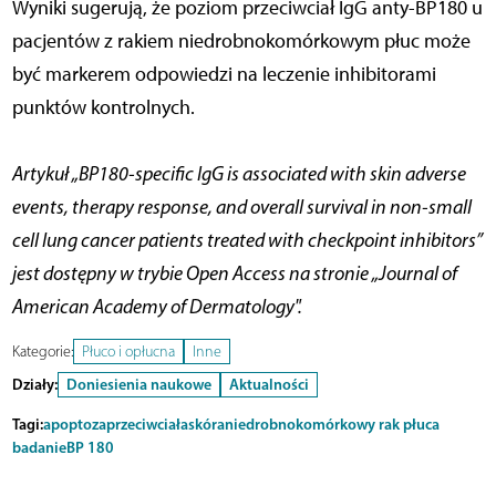
Wyniki sugerują, że poziom przeciwciał IgG anty-BP180 u
pacjentów z rakiem niedrobnokomórkowym płuc może
być markerem odpowiedzi na leczenie inhibitorami
punktów kontrolnych.
Artykuł „BP180-specific IgG is associated with skin adverse
events, therapy response, and overall survival in non-small
cell lung cancer patients treated with checkpoint inhibitors”
jest dostępny w trybie Open Access na stronie „Journal of
American Academy of Dermatology".
Kategorie:
Płuco i opłucna
Inne
Działy:
Doniesienia naukowe
Aktualności
Tagi:
apoptoza
przeciwciała
skóra
niedrobnokomórkowy rak płuca
badanie
BP 180