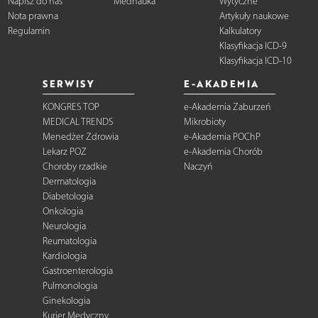
Napisz do nas
Mednauka
Wytyczne
Nota prawna
Artykuły naukowe
Regulamin
Kalkulatory
Klasyfikacja ICD-9
Klasyfikacja ICD-10
SERWISY
E-AKADEMIA
KONGRES TOP
e-Akademia Zaburzeń
MEDICAL TRENDS
Mikrobioty
Menedżer Zdrowia
e-Akademia POChP
Lekarz POZ
e-Akademia Chorób
Choroby rzadkie
Naczyń
Dermatologia
Diabetologia
Onkologia
Neurologia
Reumatologia
Kardiologia
Gastroenterologia
Pulmonologia
Ginekologia
Kurier Medyczny