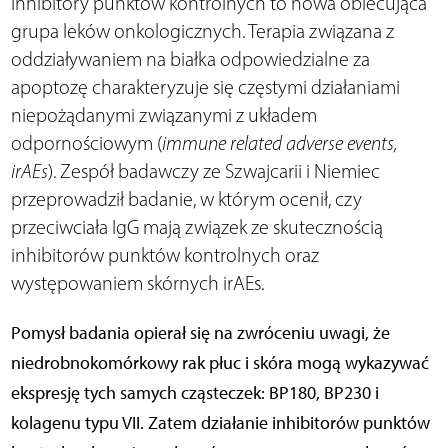
Inhibitory punktów kontrolnych to nowa obiecująca
grupa leków onkologicznych. Terapia związana z
oddziaływaniem na białka odpowiedzialne za
apoptozę charakteryzuje się częstymi działaniami
niepożądanymi związanymi z układem
odpornościowym (
immune related adverse events,
irAEs
). Zespół badawczy ze Szwajcarii i Niemiec
przeprowadził badanie, w którym ocenił, czy
przeciwciała IgG mają związek ze skutecznością
inhibitorów punktów kontrolnych oraz
występowaniem skórnych irAEs.
Pomysł badania opierał się na zwróceniu uwagi, że
niedrobnokomórkowy rak płuc i skóra mogą wykazywać
ekspresję tych samych cząsteczek: BP180, BP230 i
kolagenu typu VII. Zatem działanie inhibitorów punktów