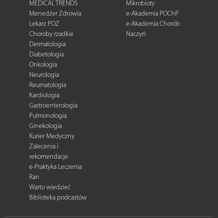
MEDICAL TRENDS
Mikrobioty
Menedżer Zdrowia
e-Akademia POChP
Lekarz POZ
e-Akademia Chorób
Choroby rzadkie
Naczyń
Dermatologia
Diabetologia
Onkologia
Neurologia
Reumatologia
Kardiologia
Gastroenterologia
Pulmonologia
Ginekologia
Kurier Medyczny
Zalecenia i
rekomendacje
e-Praktyka Leczenia
Ran
Warto wiedzieć
Biblioteka podcastów