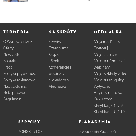
TERMEDIA
NA SKRÓTY
MEDNAUKA
O Wydawnictwie
Serwisy
Moja medNauka
Oferty
Czasopisma
Dostosuj
Newsletter
Książki
Moje ulubione
Kontakt
eBooki
Moje konferencje i
Praca
Konferencje i
webinary
Polityka prywatności
webinary
Moje wykłady video
Polityka reklamowa
e-Akademia
Moje kursy i quizy
Napisz do nas
Mednauka
Wytyczne
Nota prawna
Artykuły naukowe
Regulamin
Kalkulatory
Klasyfikacja ICD-9
Klasyfikacja ICD-10
SERWISY
E-AKADEMIA
KONGRES TOP
e-Akademia Zaburzeń