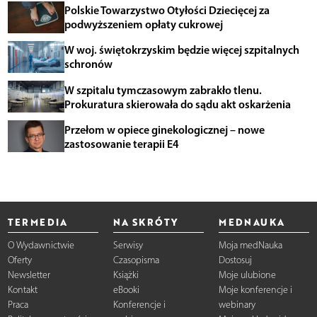
Polskie Towarzystwo Otyłości Dziecięcej za
podwyższeniem opłaty cukrowej
W woj. świętokrzyskim będzie więcej szpitalnych
schronów
W szpitalu tymczasowym zabrakło tlenu.
Prokuratura skierowała do sądu akt oskarżenia
Przełom w opiece ginekologicznej – nowe
zastosowanie terapii E4
TERMEDIA
NA SKRÓTY
MEDNAUKA
O Wydawnictwie
Serwisy
Moja medNauka
Oferty
Czasopisma
Dostosuj
Newsletter
Książki
Moje ulubione
Kontakt
eBooki
Moje konferencje i
Praca
Konferencje i
webinary