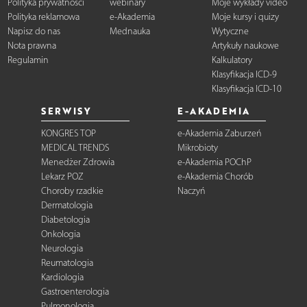
Polityka prywatności
webinary
Moje wykłady video
Polityka reklamowa
e-Akademia
Moje kursy i quizy
Napisz do nas
Mednauka
Wytyczne
Nota prawna
Artykuły naukowe
Regulamin
Kalkulatory
Klasyfikacja ICD-9
Klasyfikacja ICD-10
SERWISY
E-AKADEMIA
KONGRES TOP
e-Akademia Zaburzeń
MEDICAL TRENDS
Mikrobioty
Menedżer Zdrowia
e-Akademia POChP
Lekarz POZ
e-Akademia Chorób
Choroby rzadkie
Naczyń
Dermatologia
Diabetologia
Onkologia
Neurologia
Reumatologia
Kardiologia
Gastroenterologia
Pulmonologia