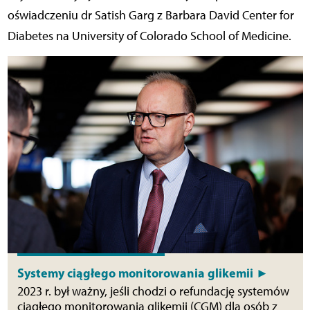
oświadczeniu dr Satish Garg z Barbara David Center for
Diabetes na University of Colorado School of Medicine.
Systemy ciągłego monitorowania glikemii ►
2023 r. był ważny, jeśli chodzi o refundację systemów
ciągłego monitorowania glikemii (CGM) dla osób z