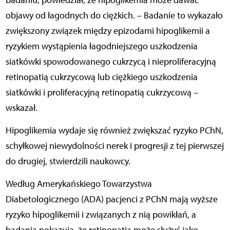
badaniu, powiedział, że hipoglikemia może dawać
objawy od łagodnych do ciężkich. – Badanie to wykazało
zwiększony związek między epizodami hipoglikemii a
ryzykiem wystąpienia łagodniejszego uszkodzenia
siatkówki spowodowanego cukrzycą i nieproliferacyjną
retinopatią cukrzycową lub ciężkiego uszkodzenia
siatkówki i proliferacyjną retinopatią cukrzycową –
wskazał.
Hipoglikemia wydaje się również zwiększać ryzyko PChN,
schyłkowej niewydolności nerek i progresji z tej pierwszej
do drugiej, stwierdzili naukowcy.
Według Amerykańskiego Towarzystwa
Diabetologicznego (ADA) pacjenci z PChN mają wyższe
ryzyko hipoglikemii i związanych z nią powikłań, a