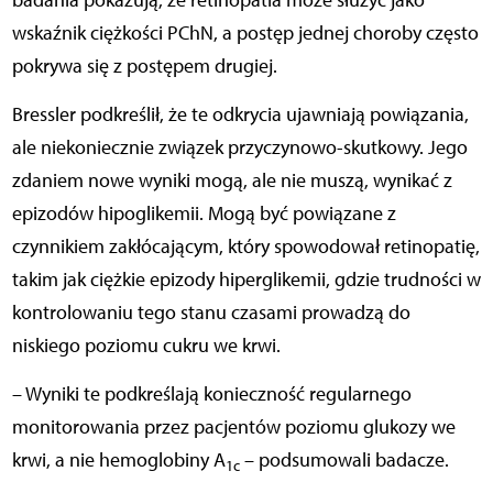
badania pokazują, że retinopatia może służyć jako
wskaźnik ciężkości PChN, a postęp jednej choroby często
pokrywa się z postępem drugiej.
Bressler podkreślił, że te odkrycia ujawniają powiązania,
ale niekoniecznie związek przyczynowo-skutkowy. Jego
zdaniem nowe wyniki mogą, ale nie muszą, wynikać z
epizodów hipoglikemii. Mogą być powiązane z
czynnikiem zakłócającym, który spowodował retinopatię,
takim jak ciężkie epizody hiperglikemii, gdzie trudności w
kontrolowaniu tego stanu czasami prowadzą do
niskiego poziomu cukru we krwi.
– Wyniki te podkreślają konieczność regularnego
monitorowania przez pacjentów poziomu glukozy we
krwi, a nie hemoglobiny A
– podsumowali badacze.
1c