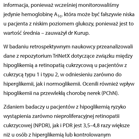
informacja, ponieważ wcześniej monitorowaliśmy
jedynie hemoglobinę A
, która może być fałszywie niska
1c
u pacjenta z niskim poziomem glukozy, ponieważ jest to
wartość średnia – zauważył dr Kurup.
W badaniu retrospektywnym naukowcy przeanalizowali
dane z repozytorium TriNetX dotyczące związku między
hipoglikemią a retinopatią cukrzycową u pacjentów z
cukrzycą typu 1 i typu 2, w odniesieniu zarówno do
hiperglikemii, jak i normoglikemii. Ocenili również wpływ
hipoglikemii na przewlekłą chorobę nerek (PChN).
Zdaniem badaczy u pacjentów z hipoglikemią ryzyko
wystąpienia zarówno nieproliferacyjnej retinopatii
cukrzycowej (NPDR), jak i PDR jest 3,5–4,8 razy większe
niż u osób z hiperglikemią lub kontrolowanym