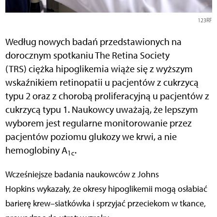
123RF
Według nowych badań przedstawionych na
dorocznym spotkaniu The Retina Society
(TRS) ciężka hipoglikemia wiąże się z wyższym
wskaźnikiem retinopatii u pacjentów z cukrzycą
typu 2 oraz z chorobą proliferacyjną u pacjentów z
cukrzycą typu 1. Naukowcy uważają, że lepszym
wyborem jest regularne monitorowanie przez
pacjentów poziomu glukozy we krwi, a nie
hemoglobiny A
.
1c
Wcześniejsze badania naukowców z Johns
Hopkins wykazały, że okresy hipoglikemii mogą osłabiać
barierę krew–siatkówka i sprzyjać przeciekom w tkance,