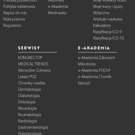
Polityka prywatności
webinary
Moje wykłady video
Polityka reklamowa
e-Akademia
Moje kursy i quizy
Napisz do nas
Mednauka
Wytyczne
Nota prawna
Artykuły naukowe
Regulamin
Kalkulatory
Klasyfikacja ICD-9
Klasyfikacja ICD-10
SERWISY
E-AKADEMIA
KONGRES TOP
e-Akademia Zaburzeń
MEDICAL TRENDS
Mikrobioty
Menedżer Zdrowia
e-Akademia POChP
Lekarz POZ
e-Akademia Chorób
Choroby rzadkie
Naczyń
Dermatologia
Diabetologia
Onkologia
Neurologia
Reumatologia
Kardiologia
Gastroenterologia
Pulmonologia