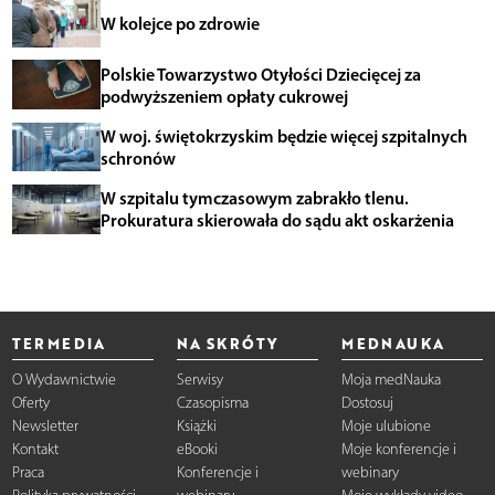
W kolejce po zdrowie
Polskie Towarzystwo Otyłości Dziecięcej za
podwyższeniem opłaty cukrowej
W woj. świętokrzyskim będzie więcej szpitalnych
schronów
W szpitalu tymczasowym zabrakło tlenu.
Prokuratura skierowała do sądu akt oskarżenia
TERMEDIA
NA SKRÓTY
MEDNAUKA
O Wydawnictwie
Serwisy
Moja medNauka
Oferty
Czasopisma
Dostosuj
Newsletter
Książki
Moje ulubione
Kontakt
eBooki
Moje konferencje i
Praca
Konferencje i
webinary