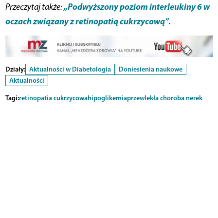
„Podwyższony poziom interleukiny 6 w
Przeczytaj także:
oczach związany z retinopatią cukrzycową”
.
Działy:
Aktualności w Diabetologia
Doniesienia naukowe
Aktualności
Tagi:
retinopatia cukrzycowa
hipoglikemia
przewlekła choroba nerek