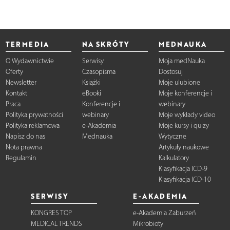
TERMEDIA
NA SKRÓTY
MEDNAUKA
O Wydawnictwie
Serwisy
Moja medNauka
Oferty
Czasopisma
Dostosuj
Newsletter
Książki
Moje ulubione
Kontakt
eBooki
Moje konferencje i
Praca
Konferencje i
webinary
Polityka prywatności
webinary
Moje wykłady video
Polityka reklamowa
e-Akademia
Moje kursy i quizy
Napisz do nas
Mednauka
Wytyczne
Nota prawna
Artykuły naukowe
Regulamin
Kalkulatory
Klasyfikacja ICD-9
Klasyfikacja ICD-10
SERWISY
E-AKADEMIA
KONGRES TOP
e-Akademia Zaburzeń
MEDICAL TRENDS
Mikrobioty