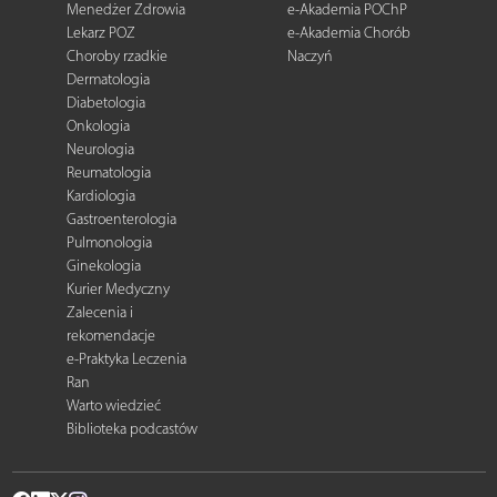
Menedżer Zdrowia
e-Akademia POChP
Lekarz POZ
e-Akademia Chorób
Choroby rzadkie
Naczyń
Dermatologia
Diabetologia
Onkologia
Neurologia
Reumatologia
Kardiologia
Gastroenterologia
Pulmonologia
Ginekologia
Kurier Medyczny
Zalecenia i
rekomendacje
e-Praktyka Leczenia
Ran
Warto wiedzieć
Biblioteka podcastów