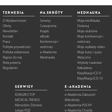
TERMEDIA
NA SKRÓTY
MEDNAUKA
O Wydawnictwie
Serwisy
Moja medNauka
Oferty
Czasopisma
Dostosuj
Newsletter
Książki
Moje ulubione
Kontakt
eBooki
Moje konferencje i
Praca
Konferencje i
webinary
Polityka prywatności
webinary
Moje wykłady video
Polityka reklamowa
e-Akademia
Moje kursy i quizy
Napisz do nas
Mednauka
Wytyczne
Nota prawna
Artykuły naukowe
Regulamin
Kalkulatory
Klasyfikacja ICD-9
Klasyfikacja ICD-10
SERWISY
E-AKADEMIA
KONGRES TOP
e-Akademia Zaburzeń
MEDICAL TRENDS
Mikrobioty
Menedżer Zdrowia
e-Akademia POChP
Lekarz POZ
e-Akademia Chorób