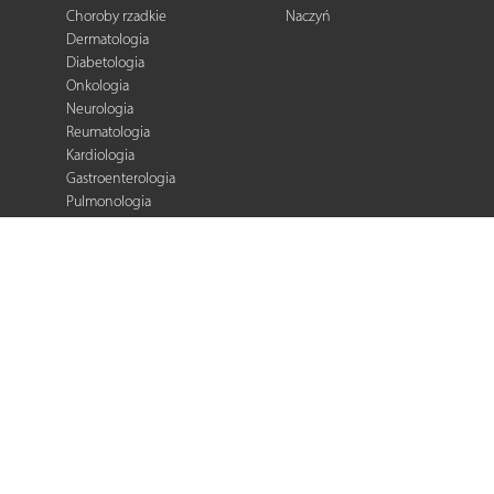
Choroby rzadkie
Naczyń
Dermatologia
Diabetologia
Onkologia
Neurologia
Reumatologia
Kardiologia
Gastroenterologia
Pulmonologia
Ginekologia
Kurier Medyczny
Zalecenia i
rekomendacje
e-Praktyka Leczenia
Ran
Warto wiedzieć
Biblioteka podcastów