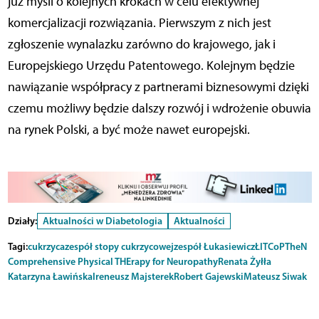
już myśli o kolejnych krokach w celu efektywnej
komercjalizacji rozwiązania. Pierwszym z nich jest
zgłoszenie wynalazku zarówno do krajowego, jak i
Europejskiego Urzędu Patentowego. Kolejnym będzie
nawiązanie współpracy z partnerami biznesowymi dzięki
czemu możliwy będzie dalszy rozwój i wdrożenie obuwia
na rynek Polski, a być może nawet europejski.
Działy:
Aktualności w Diabetologia
Aktualności
Tagi:
cukrzyca
zespół stopy cukrzycowej
zespół Łukasiewicz
ŁIT
CoPTheN
Comprehensive Physical THErapy for Neuropathy
Renata Żyłła
Katarzyna Ławińska
Ireneusz Majsterek
Robert Gajewski
Mateusz Siwak