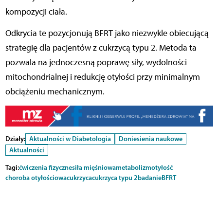
kompozycji ciała.
Odkrycia te pozycjonują BFRT jako niezwykle obiecującą
strategię dla pacjentów z cukrzycą typu 2. Metoda ta
pozwala na jednoczesną poprawę siły, wydolności
mitochondrialnej i redukcję otyłości przy minimalnym
obciążeniu mechanicznym.
Działy:
Aktualności w Diabetologia
Doniesienia naukowe
Aktualności
Tagi:
ćwiczenia fizyczne
siła mięśniowa
metabolizm
otyłość
choroba otyłościowa
cukrzyca
cukrzyca typu 2
badanie
BFRT