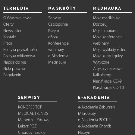
TERMEDIA
NA SKRÓTY
MEDNAUKA
O Wydawnictwie
Serwisy
Moja medNauka
Oferty
Czasopisma
Dostosuj
Newsletter
Książki
Moje ulubione
Kontakt
eBooki
Moje konferencje i
Praca
Konferencje i
webinary
Polityka prywatności
webinary
Moje wykłady video
Polityka reklamowa
e-Akademia
Moje kursy i quizy
Napisz do nas
Mednauka
Wytyczne
Nota prawna
Artykuły naukowe
Regulamin
Kalkulatory
Klasyfikacja ICD-9
Klasyfikacja ICD-10
SERWISY
E-AKADEMIA
KONGRES TOP
e-Akademia Zaburzeń
MEDICAL TRENDS
Mikrobioty
Menedżer Zdrowia
e-Akademia POChP
Lekarz POZ
e-Akademia Chorób
Choroby rzadkie
Naczyń