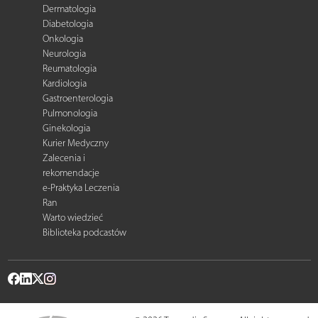
Dermatologia
Diabetologia
Onkologia
Neurologia
Reumatologia
Kardiologia
Gastroenterologia
Pulmonologia
Ginekologia
Kurier Medyczny
Zalecenia i
rekomendacje
e-Praktyka Leczenia
Ran
Warto wiedzieć
Biblioteka podcastów