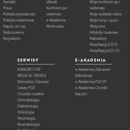
Kontakt
eBooki
Moje konferencje i
Praca
Konferencje i
webinary
Polityka prywatności
webinary
Moje wykłady video
Polityka reklamowa
e-Akademia
Moje kursy i quizy
Napisz do nas
Mednauka
Wytyczne
Nota prawna
Artykuły naukowe
Regulamin
Kalkulatory
Klasyfikacja ICD-9
Klasyfikacja ICD-10
SERWISY
E-AKADEMIA
KONGRES TOP
e-Akademia Zaburzeń
MEDICAL TRENDS
Mikrobioty
Menedżer Zdrowia
e-Akademia POChP
Lekarz POZ
e-Akademia Chorób
Choroby rzadkie
Naczyń
Dermatologia
Diabetologia
Onkologia
Neurologia
Reumatologia