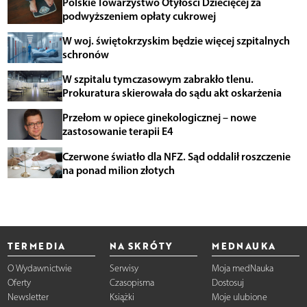
Polskie Towarzystwo Otyłości Dziecięcej za
podwyższeniem opłaty cukrowej
W woj. świętokrzyskim będzie więcej szpitalnych
schronów
W szpitalu tymczasowym zabrakło tlenu.
Prokuratura skierowała do sądu akt oskarżenia
Przełom w opiece ginekologicznej – nowe
zastosowanie terapii E4
Czerwone światło dla NFZ. Sąd oddalił roszczenie
na ponad milion złotych
TERMEDIA
NA SKRÓTY
MEDNAUKA
O Wydawnictwie
Serwisy
Moja medNauka
Oferty
Czasopisma
Dostosuj
Newsletter
Książki
Moje ulubione