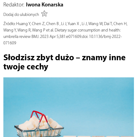
Redaktor:
Iwona Konarska
Dodaj do ulubionych
Źródło:
Huang Y, Chen Z, Chen B , Li J, Yuan X , Li J, Wang W, Dai T, Chen H,
Wang Y, Wang R, Wang P et al. Dietary sugar consumption and health:
umbrella review BMJ. 2023 Apr 5;381:e071609.doi: 10.1136/bmj-2022-
071609
Słodzisz zbyt dużo – znamy inne
twoje cechy