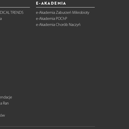
E-AKADEMIA
DICAL TRENDS
e-Akademia Zaburzeń Mikrobioty
a
e-Akademia POChP
e-Akademia Chorób Naczyń
mendacje
ia Ran
tów