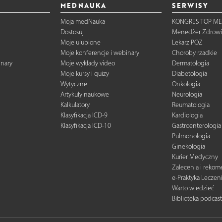
MEDNAUKA
SERWISY
Moja medNauka
KONGRES TOP ME
Dostosuj
Menedżer Zdrowi
Moje ulubione
Lekarz POZ
Moje konferencje i webinary
Choroby rzadkie
inary
Moje wykłady video
Dermatologia
Moje kursy i quizy
Diabetologia
Wytyczne
Onkologia
Artykuły naukowe
Neurologia
Kalkulatory
Reumatologia
Klasyfikacja ICD-9
Kardiologia
Klasyfikacja ICD-10
Gastroenterologia
Pulmonologia
Ginekologia
Kurier Medyczny
Zalecenia i reko
e-Praktyka Leczen
Warto wiedzieć
Biblioteka podcas