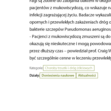
Fagi są zdolne do zabijania bakterii w dłu
pacjentów z mukowiscydozą, co wskazuje na
infekcji zagrażającej życiu. Badacze wykazal
opornych i przewlekłych zakażeniach dróg
bakterie szczepów Pseudomonas aeruginosa
- Pacjenci z mukowiscydozą zmuszeni są do l
okazują się nieskuteczne i mogą powodować 
przez dłuższy czas – powiedział prof. Craig
być szczególnie cenne w leczeniu przewlekły
Kategorie:
Choroby trzustki i dróg żółciowych
Działy:
Doniesienia naukowe
Aktualności