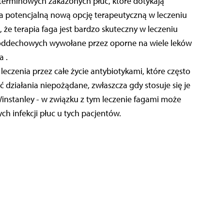
goterminowych zakażonych płuc, które dotykają
 potencjalną nową opcję terapeutyczną w leczeniu
i, że terapia faga jest bardzo skuteczny w leczeniu
 oddechowych wywołane przez oporne na wiele leków
 .
eczenia przez całe życie antybiotykami, które często
działania niepożądane, zwłaszcza gdy stosuje się je
 Winstanley - w związku z tym leczenie fagami może
ch infekcji płuc u tych pacjentów.