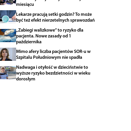
miesiącu
Lekarze pracują setki godzin? To może
być też efekt nierzetelnych sprawozdań
„Zabiegi walizkowe” to ryzyko dla
pacjenta. Nowe zasady od 1
października
Mimo afery liczba pacjentów SOR-u w
Szpitalu Południowym nie spadła
Nadwaga i otyłość w dzieciństwie to
wyższe ryzyko bezdzietności w wieku
dorosłym