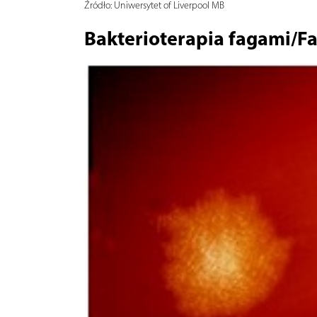
Źródło:
Uniwersytet of Liverpool MB
Bakterioterapia fagami/F