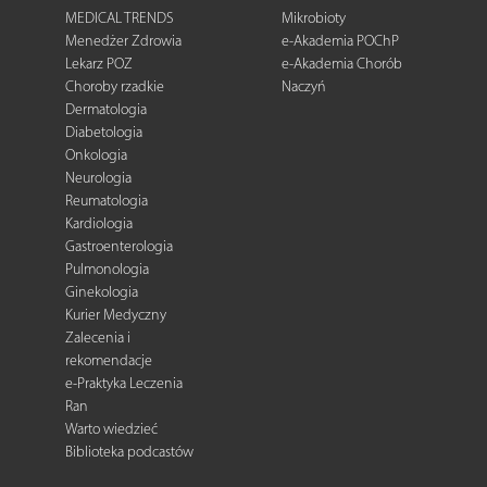
MEDICAL TRENDS
Mikrobioty
Menedżer Zdrowia
e-Akademia POChP
Lekarz POZ
e-Akademia Chorób
Choroby rzadkie
Naczyń
Dermatologia
Diabetologia
Onkologia
Neurologia
Reumatologia
Kardiologia
Gastroenterologia
Pulmonologia
Ginekologia
Kurier Medyczny
Zalecenia i
rekomendacje
e-Praktyka Leczenia
Ran
Warto wiedzieć
Biblioteka podcastów