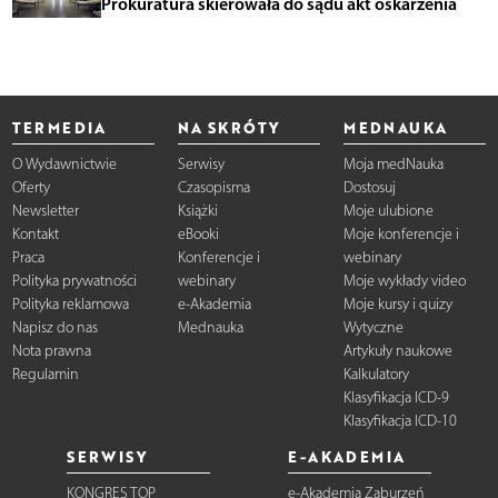
Prokuratura skierowała do sądu akt oskarżenia
TERMEDIA
NA SKRÓTY
MEDNAUKA
O Wydawnictwie
Serwisy
Moja medNauka
Oferty
Czasopisma
Dostosuj
Newsletter
Książki
Moje ulubione
Kontakt
eBooki
Moje konferencje i
Praca
Konferencje i
webinary
Polityka prywatności
webinary
Moje wykłady video
Polityka reklamowa
e-Akademia
Moje kursy i quizy
Napisz do nas
Mednauka
Wytyczne
Nota prawna
Artykuły naukowe
Regulamin
Kalkulatory
Klasyfikacja ICD-9
Klasyfikacja ICD-10
SERWISY
E-AKADEMIA
KONGRES TOP
e-Akademia Zaburzeń