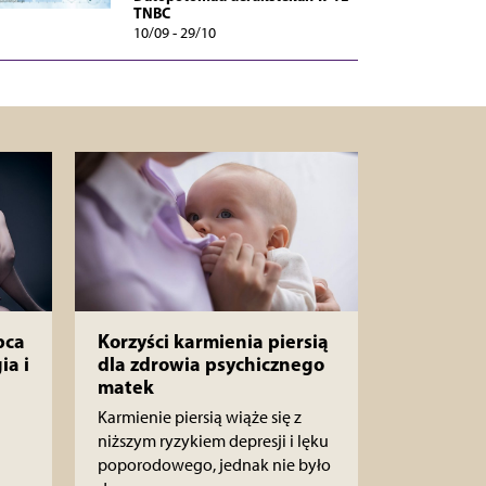
TNBC
10/09 - 29/10
pca
Korzyści karmienia piersią
ia i
dla zdrowia psychicznego
matek
Karmienie piersią wiąże się z
niższym ryzykiem depresji i lęku
poporodowego, jednak nie było