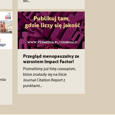
do...
Przegląd menopauzalny ze
wzrostem Impact Factor!
Poznaliśmy już listę czasopism,
które znalazły się na liście
enia
Journal Citation Report z
punktami...