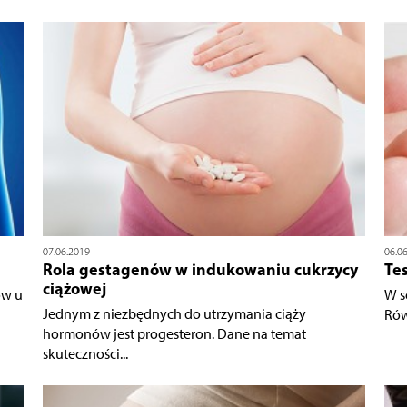
07.06.2019
06.0
Rola gestagenów w indukowaniu cukrzycy
Te
ciążowej
ów u
W s
Jednym z niezbędnych do utrzymania ciąży
Rów
hormonów jest progesteron. Dane na temat
skuteczności...