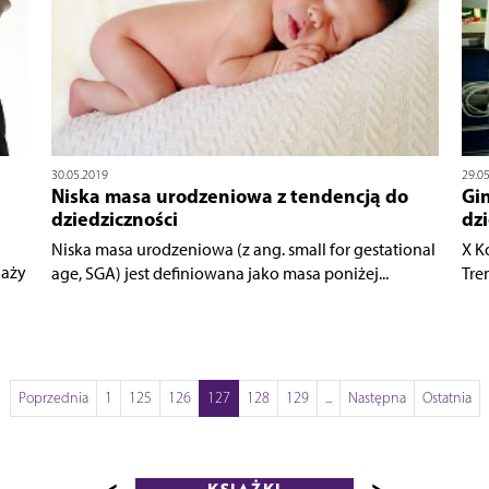
30.05.2019
29.0
Niska masa urodzeniowa z tendencją do
Gin
dziedziczności
dzi
Niska masa urodzeniowa (z ang. small for gestational
X K
daży
age, SGA) jest definiowana jako masa poniżej...
Tre
Poprzednia
1
125
126
127
128
129
...
Następna
Ostatnia
<
>
KSIĄŻKI