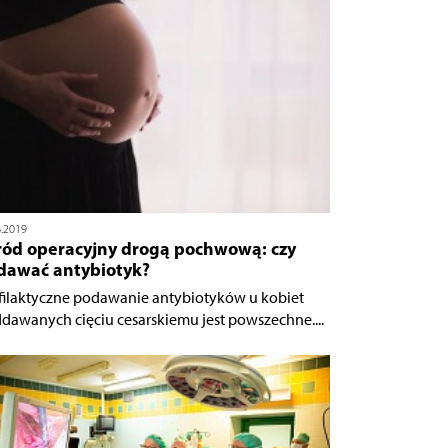
6.2019
ród operacyjny drogą pochwową: czy
dawać antybiotyk?
filaktyczne podawanie antybiotyków u kobiet
dawanych cięciu cesarskiemu jest powszechne....