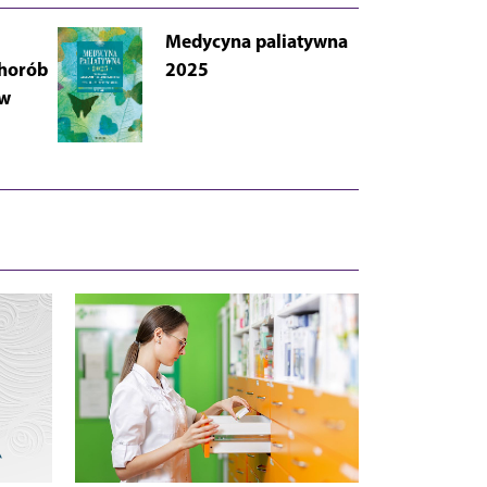
Medycyna paliatywna
AB
chorób
2025
Łu
 w
i 
Wy