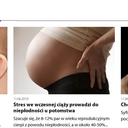
11.06.2019
11.0
Stres we wczesnej ciąży prowadzi do
Ch
niepłodności u potomstwa
Syf
Szacuje się, że 8-12% par w wieku reprodukcyjnym
poc
.
cierpi z powodu niepłodności, a w około 40-50%...