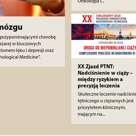
Onkologia i...
 mózgu
 przypominającymi chorobę
 szarej w kluczowych
iomem lęku i depresji oraz
hological Medicine”.
XX Zjazd PTNT:
Nadciśnienie w ciąży –
między ryzykiem a
precyzją leczenia
Skuteczne leczenie nadciśni
tętniczego u ciężarnych jest
priorytetem klinicznym,
mającym na...