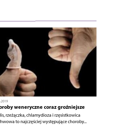
6.2019
oroby weneryczne coraz groźniejsze
ilis, rzeżączka, chlamydioza i rzęsistkowica
hwowa to najczęściej występujące choroby...