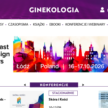
GINEKOLOGIA
SY
CZASOPISMA
KSIĄŻKI
EBOOKI
KONFERENCJE I WEBINARY
<
>
KONFERENCJE
STACJONARNIE
ds –
Skóra i Kości
10-12/09