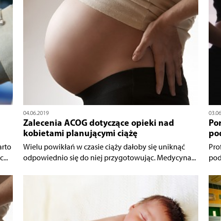
04.06.2019
03.0
Zalecenia ACOG dotyczące opieki nad
Po
kobietami planującymi ciążę
po
arto
Wielu powikłań w czasie ciąży dałoby się uniknąć
Pro
...
odpowiednio się do niej przygotowując. Medycyna...
pod