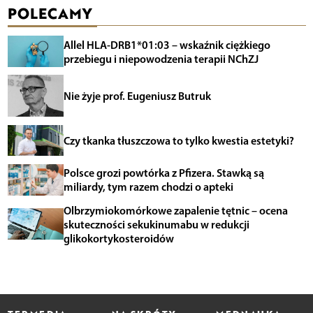
POLECAMY
Allel HLA-DRB1*01:03 – wskaźnik ciężkiego
przebiegu i niepowodzenia terapii NChZJ
Nie żyje prof. Eugeniusz Butruk
Czy tkanka tłuszczowa to tylko kwestia estetyki?
Polsce grozi powtórka z Pfizera. Stawką są
miliardy, tym razem chodzi o apteki
Olbrzymiokomórkowe zapalenie tętnic – ocena
skuteczności sekukinumabu w redukcji
glikokortykosteroidów