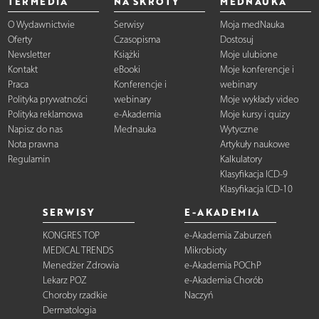
TERMEDIA
NA SKRÓTY
MEDNAUKA
O Wydawnictwie
Serwisy
Moja medNauka
Oferty
Czasopisma
Dostosuj
Newsletter
Książki
Moje ulubione
Kontakt
eBooki
Moje konferencje i
Praca
Konferencje i
webinary
Polityka prywatności
webinary
Moje wykłady video
Polityka reklamowa
e-Akademia
Moje kursy i quizy
Napisz do nas
Mednauka
Wytyczne
Nota prawna
Artykuły naukowe
Regulamin
Kalkulatory
Klasyfikacja ICD-9
Klasyfikacja ICD-10
SERWISY
E-AKADEMIA
KONGRES TOP
e-Akademia Zaburzeń
MEDICAL TRENDS
Mikrobioty
Menedżer Zdrowia
e-Akademia POChP
Lekarz POZ
e-Akademia Chorób
Choroby rzadkie
Naczyń
Dermatologia