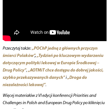
„POChP jedną z głównych przyczyn
Przeczytaj także:
śmierci Polaków”
,
„Tydzień po kluczowym wydarzeniu
dotyczącym polityki lekowej w Europie Środkowej –
Drug Policy”
„AOTMiT chce dostępu do dobrej jakości,
,
szybko przekazywanych danych”
„Droga do
i
niezależności lekowej”
.
Więcej materiałów z VI edycji konferencji Priorities and
Challenges in Polish and European Drug Policy po kliknięciu