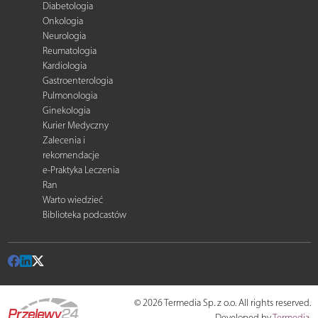
Diabetologia
Onkologia
Neurologia
Reumatologia
Kardiologia
Gastroenterologia
Pulmonologia
Ginekologia
Kurier Medyczny
Zalecenia i
rekomendacje
e-Praktyka Leczenia
Ran
Warto wiedzieć
Biblioteka podcastów
© 2026 Termedia Sp. z o.o. All rights reserved.
Developed by
Termedia
.