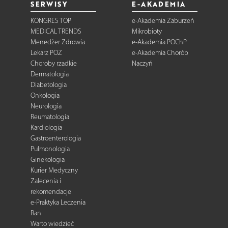
SERWISY
E-AKADEMIA
KONGRES TOP
e-Akademia Zaburzeń
MEDICAL TRENDS
Mikrobioty
Menedżer Zdrowia
e-Akademia POChP
Lekarz POZ
e-Akademia Chorób
Choroby rzadkie
Naczyń
Dermatologia
Diabetologia
Onkologia
Neurologia
Reumatologia
Kardiologia
Gastroenterologia
Pulmonologia
Ginekologia
Kurier Medyczny
Zalecenia i
rekomendacje
e-Praktyka Leczenia
Ran
Warto wiedzieć