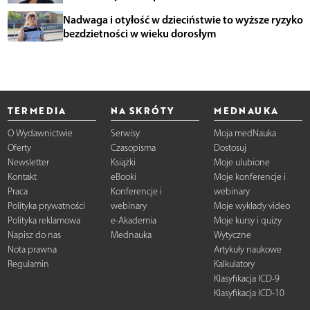
Nadwaga i otyłość w dzieciństwie to wyższe ryzyko
bezdzietności w wieku dorosłym
TERMEDIA
NA SKRÓTY
MEDNAUKA
O Wydawnictwie
Serwisy
Moja medNauka
Oferty
Czasopisma
Dostosuj
Newsletter
Książki
Moje ulubione
Kontakt
eBooki
Moje konferencje i
Praca
Konferencje i
webinary
Polityka prywatności
webinary
Moje wykłady video
Polityka reklamowa
e-Akademia
Moje kursy i quizy
Napisz do nas
Mednauka
Wytyczne
Nota prawna
Artykuły naukowe
Regulamin
Kalkulatory
Klasyfikacja ICD-9
Klasyfikacja ICD-10